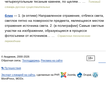
четырехугольным тесаным камнем, по щелям… …
Толковый
словарь русских существительных
блик
— 1. (в оптике) Направленное отражение, отблеск света,
светлое пятно на поверхности предмета, являющееся местом
отражения источника света. 2. (в полиграфии) Самые светлые
участки на изображении, образующиеся в процессе
фотосъемки от источников… …
Справочник технического
переводчика
© Академик, 2000-2026
18+
Обратная связь:
Техподдержка
,
Реклама на сайте
👣 Путешествия
Экспорт словарей на сайты
, сделанные на PHP,
Joomla,
Drupal,
WordPress, MODx.