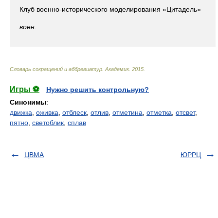
Клуб военно-исторического моделирования «Цитадель»
воен.
Словарь сокращений и аббревиатур
.
Академик
.
2015
.
Игры ⚽
Нужно решить контрольную?
Синонимы
:
движка
,
оживка
,
отблеск
,
отлив
,
отметина
,
отметка
,
отсвет
,
пятно
,
светоблик
,
сплав
ЦВМА
ЮРРЦ