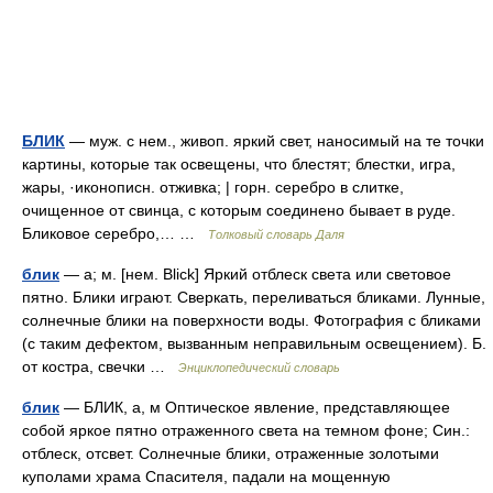
БЛИК
— муж. с нем., живоп. яркий свет, наносимый на те точки
картины, которые так освещены, что блестят; блестки, игра,
жары, ·иконописн. отживка; | горн. серебро в слитке,
очищенное от свинца, с которым соединено бывает в руде.
Бликовое серебро,… …
Толковый словарь Даля
блик
— а; м. [нем. Blick] Яркий отблеск света или световое
пятно. Блики играют. Сверкать, переливаться бликами. Лунные,
солнечные блики на поверхности воды. Фотография с бликами
(с таким дефектом, вызванным неправильным освещением). Б.
от костра, свечки …
Энциклопедический словарь
блик
— БЛИК, а, м Оптическое явление, представляющее
собой яркое пятно отраженного света на темном фоне; Син.:
отблеск, отсвет. Солнечные блики, отраженные золотыми
куполами храма Спасителя, падали на мощенную