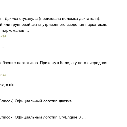
ля. Движка стуканула (произошла поломка двигателя).
й или групповой акт внутривенного введения наркотиков.
н наркоманов …
енга
к …
ребление наркотиков. Прихожу к Коле, а у него очередная
енга
х, в ціні …
Список) Официальный логотип движка …
Список) Официальный логотип CryEngine 3 …