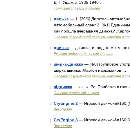
Д.Н. Ушаков. 1935 1940 …
Толковый словарь Ушакова
движка
— 1. [26/6] Дигатель автомоби
3
Автомобильный сленг 2. [4/1] Единичны
Как прошла вчерашняя движка? Жарго
Cловарь современной лексики, жаргона и сл
движка
— дв ижка, и, род. п. мн. ч. же
4
Русский орфографический словарь
ширка-движка
— [4/0] групповое упот
5
ширка движка. Жаргон наркоманов …
Cловарь современной лексики, жаргона и сл
підвижка
— кы, ж. Рс. Прибавка в гроша
6
Словник лемківскої говірки
CryEngine 2
— Игровой движок&#160;(
7
Википедия
CryEngine 3
— Игровой движок&#160;(
8
Википедия