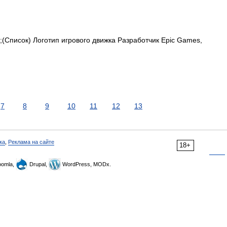
Список) Логотип игрового движка Разработчик Epic Games,
7
8
9
10
11
12
13
ка
,
Реклама на сайте
18+
omla,
Drupal,
WordPress, MODx.