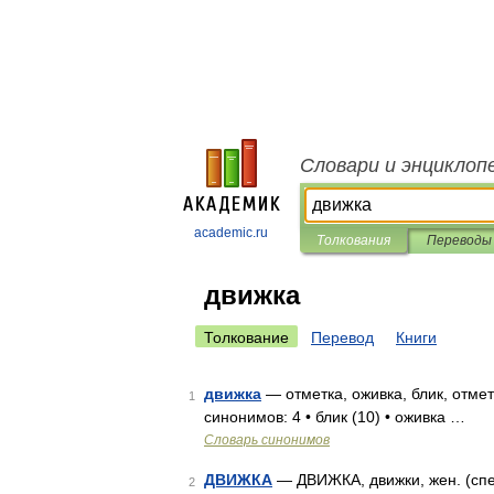
Словари и энциклоп
academic.ru
Толкования
Переводы
движка
Толкование
Перевод
Книги
движка
— отметка, оживка, блик, отмет
1
синонимов: 4 • блик (10) • оживка …
Словарь синонимов
ДВИЖКА
— ДВИЖКА, движки, жен. (спец.
2