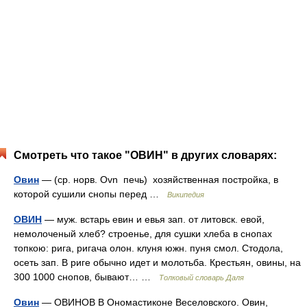
Смотреть что такое "ОВИН" в других словарях:
Овин
— (ср. норв. Ovn печь) хозяйственная постройка, в
которой сушили снопы перед …
Википедия
ОВИН
— муж. встарь евин и евья зап. от литовск. евой,
немолоченый хлеб? строенье, для сушки хлеба в снопах
топкою: рига, ригача олон. клуня южн. пуня смол. Стодола,
осеть зап. В риге обычно идет и молотьба. Крестьян, овины, на
300 1000 снопов, бывают… …
Толковый словарь Даля
Овин
— ОВИНОВ В Ономастиконе Веселовского. Овин,