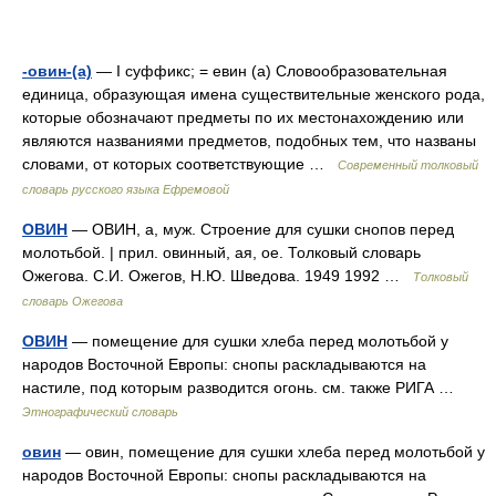
-овин-(а)
— I суффикс; = евин (а) Словообразовательная
единица, образующая имена существительные женского рода,
которые обозначают предметы по их местонахождению или
являются названиями предметов, подобных тем, что названы
словами, от которых соответствующие …
Современный толковый
словарь русского языка Ефремовой
ОВИН
— ОВИН, а, муж. Строение для сушки снопов перед
молотьбой. | прил. овинный, ая, ое. Толковый словарь
Ожегова. С.И. Ожегов, Н.Ю. Шведова. 1949 1992 …
Толковый
словарь Ожегова
ОВИН
— помещение для сушки хлеба перед молотьбой у
народов Восточной Европы: снопы раскладываются на
настиле, под которым разводится огонь. см. также РИГА …
Этнографический словарь
овин
— овин, помещение для сушки хлеба перед молотьбой у
народов Восточной Европы: снопы раскладываются на