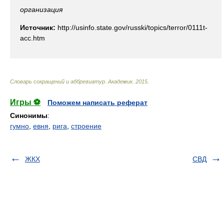
организация
Источник:
http://usinfo.state.gov/russki/topics/terror/0111t-
acc.htm
Словарь сокращений и аббревиатур
.
Академик
.
2015
.
Игры ⚽
Поможем написать реферат
Синонимы
:
гумно
,
евня
,
рига
,
строение
ЖКХ
СВД