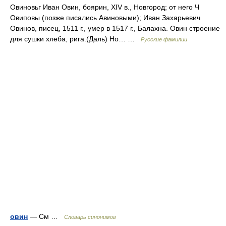
Овиновьг Иван Овин, боярин, XIV в., Новгород; от него Ч
Овиповы (позже писались Авиновыми); Иван Захарьевич
Овинов, писец, 1511 г., умер в 1517 г., Балахна. Овин строение
для сушки хлеба, рига.(Даль) Но… …
Русские фамилии
овин
— См …
Словарь синонимов