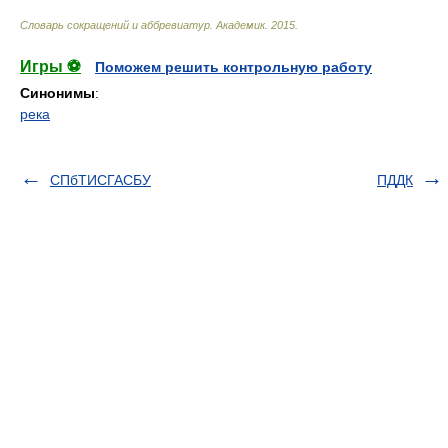
Словарь сокращений и аббревиатур
.
Академик
.
2015
.
Игры ⚽
Поможем решить контрольную работу
Синонимы
:
река
СПбТИСГАСБУ
ПДДК