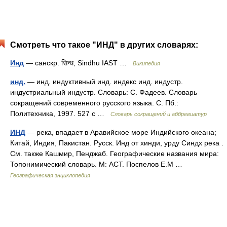
Смотреть что такое "ИНД" в других словарях:
Инд
— санскр. सिन्ध, Sindhu IAST …
Википедия
инд.
— инд. индуктивный инд. индекс инд. индустр.
индустриальный индустр. Словарь: С. Фадеев. Словарь
сокращений современного русского языка. С. Пб.:
Политехника, 1997. 527 с …
Словарь сокращений и аббревиатур
ИНД
— река, впадает в Аравийское море Индийского океана;
Китай, Индия, Пакистан. Русск. Инд от хинди, урду Синдх река .
См. также Кашмир, Пенджаб. Географические названия мира:
Топонимический словарь. М: АСТ. Поспелов Е.М …
Географическая энциклопедия