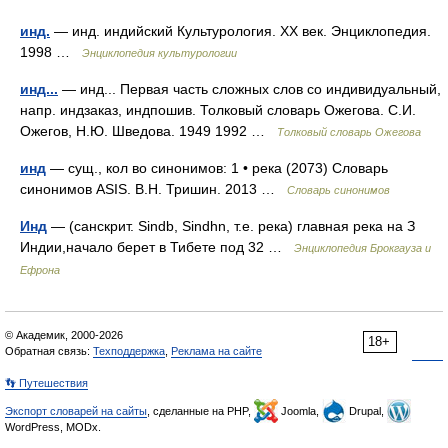
инд.
— инд. индийский Культурология. XX век. Энциклопедия.
1998 …
Энциклопедия культурологии
инд...
— инд... Первая часть сложных слов со индивидуальный,
напр. индзаказ, индпошив. Толковый словарь Ожегова. С.И.
Ожегов, Н.Ю. Шведова. 1949 1992 …
Толковый словарь Ожегова
инд
— сущ., кол во синонимов: 1 • река (2073) Словарь
синонимов ASIS. В.Н. Тришин. 2013 …
Словарь синонимов
Инд
— (санскрит. Sindb, Sindhn, т.е. река) главная река на З
Индии,начало берет в Тибете под 32 …
Энциклопедия Брокгауза и
Ефрона
© Академик, 2000-2026
18+
Обратная связь:
Техподдержка
,
Реклама на сайте
👣 Путешествия
Экспорт словарей на сайты
, сделанные на PHP,
Joomla,
Drupal,
WordPress, MODx.