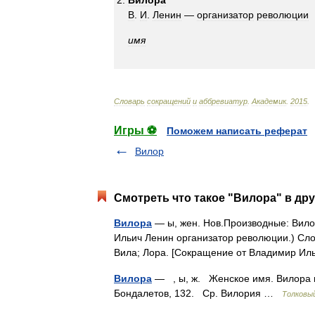
Вилора
В
.
И
.
Ленин
—
организатор
революции
имя
Словарь
сокращений
и
аббревиатур
.
Академик
.
2015
.
Игры ⚽
Поможем написать реферат
Вилор
Смотреть что такое "Вилора" в дру
Вилора
— ы, жен. Нов.Производные: Вило
Ильич Ленин организатор революции.) Сло
Вила; Лора. [Сокращение от Владимир И
Вилора
— , ы, ж. Женское имя. Вилора и
Бондалетов, 132. Ср. Вилория …
Толковый