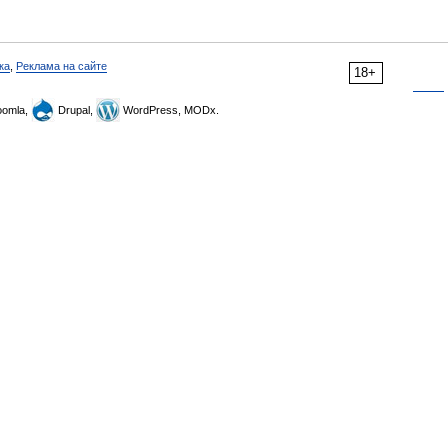
ка
,
Реклама на сайте
18+
omla,
Drupal,
WordPress, MODx.