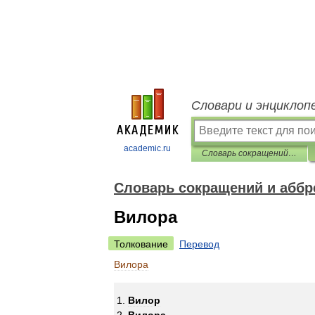
Словари и энциклоп
academic.ru
Словарь сокращений и аббревиатур
Словарь сокращений и аббр
Вилора
Толкование
Перевод
Вилора
Вилор