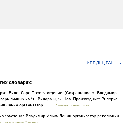
ИПГ ДНЦ РАН
гих словарях:
рка; Вила; Лора.Происхождение: (Сокращение от Владимир
варь личных имён. Вилора ы, ж. Нов. Производные: Вилорка;
льич Ленин организатор… …
Словарь личных имен
з сочетания Владимир Ильич Ленин организатор революции.
 словарь языка Совдепии