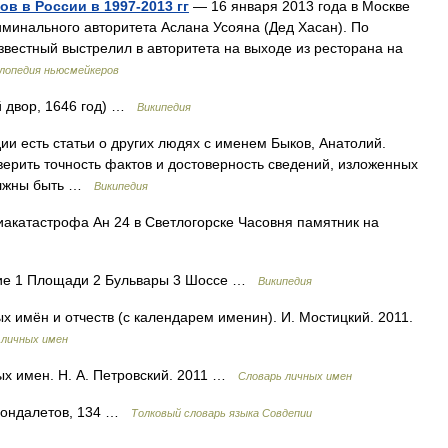
в в России в 1997-2013 гг
— 16 января 2013 года в Москве
минального авторитета Аслана Усояна (Дед Хасан). По
вестный выстрелил в авторитета на выходе из ресторана на
лопедия ньюсмейкеров
 двор, 1646 год) …
Википедия
и есть статьи о других людях с именем Быков, Анатолий.
рить точность фактов и достоверность сведений, изложенных
должны быть …
Википедия
акатастрофа Ан 24 в Светлогорске Часовня памятник на
е 1 Площади 2 Бульвары 3 Шоссе …
Википедия
 имён и отчеств (с календарем именин). И. Мостицкий. 2011.
 личных имен
х имен. Н. А. Петровский. 2011 …
Словарь личных имен
 Бондалетов, 134 …
Толковый словарь языка Совдепии