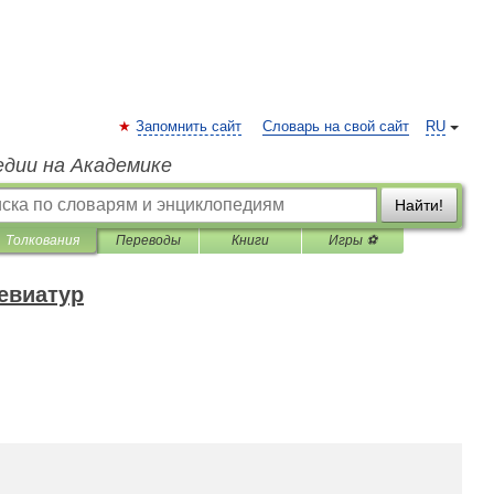
Запомнить сайт
Словарь на свой сайт
RU
едии на Академике
Найти!
Толкования
Переводы
Книги
Игры ⚽
евиатур