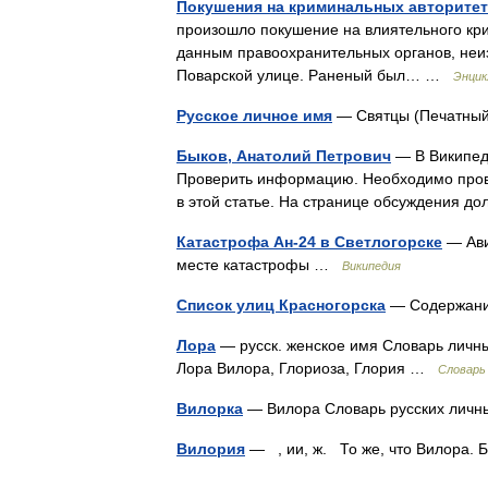
Покушения на криминальных авторитето
произошло покушение на влиятельного кри
данным правоохранительных органов, неиз
Поварской улице. Раненый был… …
Энцик
Русское личное имя
— Святцы (Печатный
Быков, Анатолий Петрович
— В Википеди
Проверить информацию. Необходимо прове
в этой статье. На странице обсуждения 
Катастрофа Ан-24 в Светлогорске
— Ави
месте катастрофы …
Википедия
Список улиц Красногорска
— Содержани
Лора
— русск. женское имя Словарь личных
Лора Вилора, Глориоза, Глория …
Словарь
Вилорка
— Вилора Словарь русских личны
Вилория
— , ии, ж. То же, что Вилора.