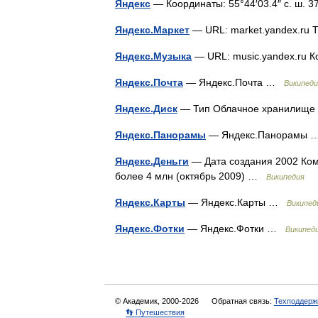
Яндекс
— Координаты: 55°44′03.4″ с. ш. 37
Яндекс.Маркет
— URL: market.yandex.ru 
Яндекс.Музыка
— URL: music.yandex.ru 
Яндекс.Почта
— Яндекс.Почта …
Википеди
Яндекс.Диск
— Тип Облачное хранилище
Яндекс.Панорамы
— Яндекс.Панорамы
Яндекс.Деньги
— Дата создания 2002 Ком
более 4 млн (октябрь 2009) …
Википедия
Яндекс.Карты
— Яндекс.Карты …
Википед
Яндекс.Фотки
— Яндекс.Фотки …
Википед
© Академик, 2000-2026
Обратная связь:
Техподдерж
👣 Путешествия