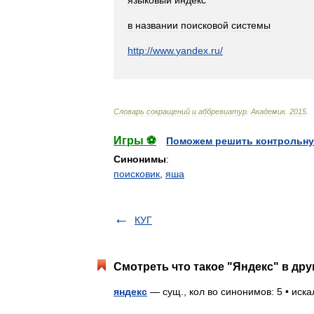
языковый
индекс
в
названии
поисковой
системы
http:
//
www
.
yandex
.
ru
/
Словарь
сокращений
и
аббревиатур
.
Академик
.
2015
.
Игры ⚽
Поможем решить контрольну
Синонимы
:
поисковик
,
яша
КУГ
Смотреть что такое "Яндекс" в дру
яндекс
— сущ., кол во синонимов: 5 • искал