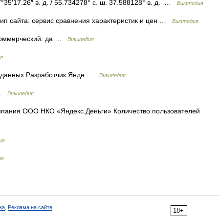
°35′17.26″ в. д. / 55.734278° с. ш. 37.588128° в. д. …
Википедия
Тип сайта: сервис сравнения характеристик и цен …
Википедия
Коммерческий: да …
Википедия
я
 данных Разработчик Янде …
Википедия
 …
Википедия
пания ООО НКО «Яндекс.Деньги» Количество пользователей
ия
ия
ка
,
Реклама на сайте
18+