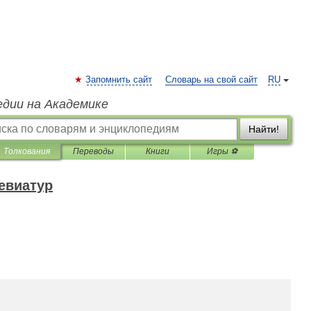
Запомнить сайт
Словарь на свой сайт
RU
едии на Академике
Найти!
Толкования
Переводы
Книги
Игры ⚽
евиатур