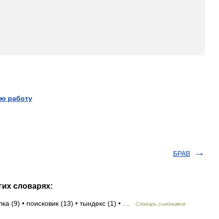
ю работу
БРАВ
гих словарях:
ка (9) • поисковик (13) • тындекс (1) • …
Словарь синонимов