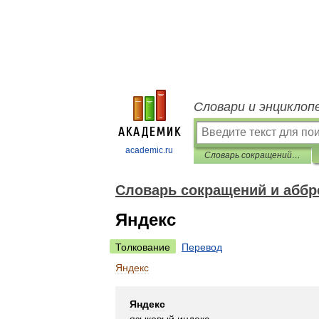
Словари и энциклоп
academic.ru
Словарь сокращений и аббревиатур
Словарь сокращений и аббр
Яндекс
Толкование
Перевод
Яндекс
Яндекс