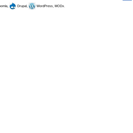
omla,
Drupal,
WordPress, MODx.