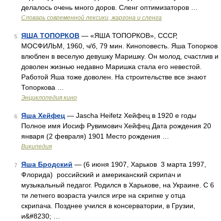
делалось очень много доров. Сленг оптимизаторов …
Cловарь современной лексики, жаргона и сленга
ЯША ТОПОРКОВ
— «ЯША ТОПОРКОВ», СССР,
5
МОСФИЛЬМ, 1960, ч/б, 79 мин. Киноповесть. Яша Топорков
влюблен в веселую девушку Маришку. Он молод, счастлив и
доволен жизнью недавно Маришка стала его невестой.
Работой Яша тоже доволен. На строительстве все знают
Топоркова …
Энциклопедия кино
Яша Хейфец
— Jascha Heifetz Хейфец в 1920 е годы
6
Полное имя Иосиф Рувимович Хейфец Дата рождения 20
января (2 февраля) 1901 Место рождения …
Википедия
Яша Бродский
— (6 июня 1907, Харьков 3 марта 1997,
7
Флорида) российский и американский скрипач и
музыкальный педагог. Родился в Харькове, на Украине. С 6
ти летнего возраста учился игре на скрипке у отца
скрипача. Позднее учился в консерватории, в Грузии,
и&#8230; …