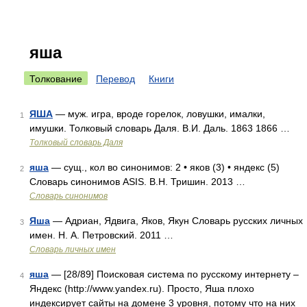
яша
Толкование
Перевод
Книги
ЯША
— муж. игра, вроде горелок, ловушки, ималки,
1
имушки. Толковый словарь Даля. В.И. Даль. 1863 1866 …
Толковый словарь Даля
яша
— сущ., кол во синонимов: 2 • яков (3) • яндекс (5)
2
Словарь синонимов ASIS. В.Н. Тришин. 2013 …
Словарь синонимов
Яша
— Адриан, Ядвига, Яков, Якун Словарь русских личных
3
имен. Н. А. Петровский. 2011 …
Словарь личных имен
яша
— [28/89] Поисковая система по русскому интернету –
4
Яндекс (http://www.yandex.ru). Просто, Яша плохо
индексирует сайты на домене 3 уровня, потому что на них