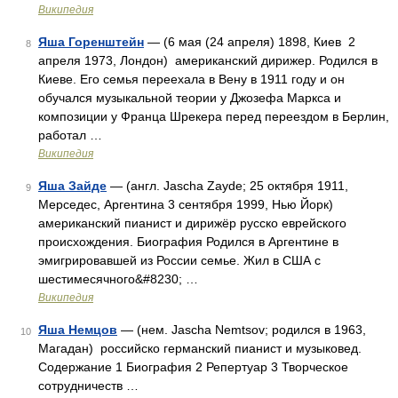
Википедия
Яша Горенштейн
— (6 мая (24 апреля) 1898, Киев 2
8
апреля 1973, Лондон) американский дирижер. Родился в
Киеве. Его семья переехала в Вену в 1911 году и он
обучался музыкальной теории у Джозефа Маркса и
композиции у Франца Шрекера перед переездом в Берлин,
работал …
Википедия
Яша Зайде
— (англ. Jascha Zayde; 25 октября 1911,
9
Мерседес, Аргентина 3 сентября 1999, Нью Йорк)
американский пианист и дирижёр русско еврейского
происхождения. Биография Родился в Аргентине в
эмигрировавшей из России семье. Жил в США с
шестимесячного&#8230; …
Википедия
Яша Немцов
— (нем. Jascha Nemtsov; родился в 1963,
10
Магадан) российско германский пианист и музыковед.
Содержание 1 Биография 2 Репертуар 3 Творческое
сотрудничеств …