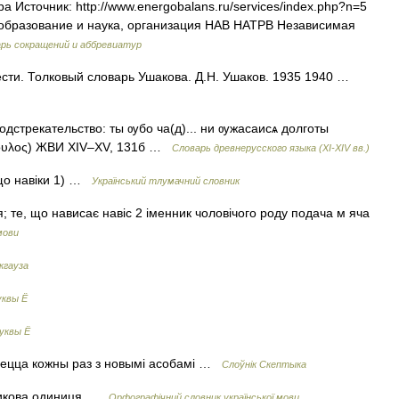
сточник: http://www.energobalans.ru/services/index.php?n=5
образование и наука, организация НАВ НАТРВ Независимая
рь сокращений и аббревиатур
ести. Толковый словарь Ушакова. Д.Н. Ушаков. 1935 1940 …
одстрекательство: ты ѹбо ча(д)... ни ѹжасаисѧ долготы
ιβоυλος) ЖВИ XIV–XV, 131б …
Словарь древнерусского языка (XI-XIV вв.)
, що навіки 1) …
Український тлумачний словник
; те, що нависає навіс 2 іменник чоловічого роду подача м яча
мови
кгауза
уквы Ё
уквы Ё
аецца кожны раз з новымі асобамі …
Слоўнік Скептыка
никова одиниця …
Орфографічний словник української мови