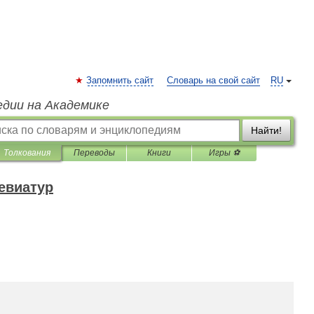
Запомнить сайт
Словарь на свой сайт
RU
едии на Академике
Найти!
Толкования
Переводы
Книги
Игры ⚽
евиатур