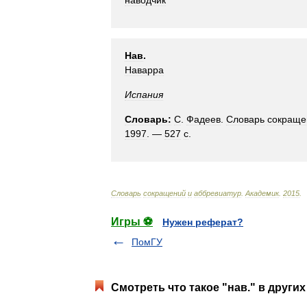
наводчик
Нав
.
Наварра
Испания
Словарь:
С
.
Фадеев
.
Словарь
сокраще
1997
. —
527
с
.
Словарь
сокращений
и
аббревиатур
.
Академик
.
2015
.
Игры ⚽
Нужен реферат?
ПомГУ
Смотреть что такое "нав." в других