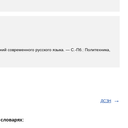
ний
современного
русского
языка
. —
С
.-
Пб
.
:
Политехника
,
ДСЗН
 словарях: