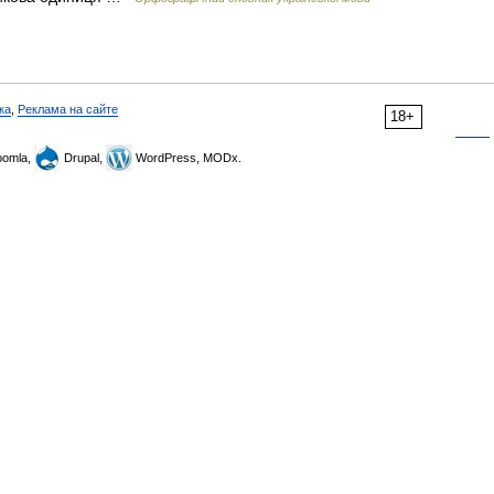
ка
,
Реклама на сайте
18+
omla,
Drupal,
WordPress, MODx.