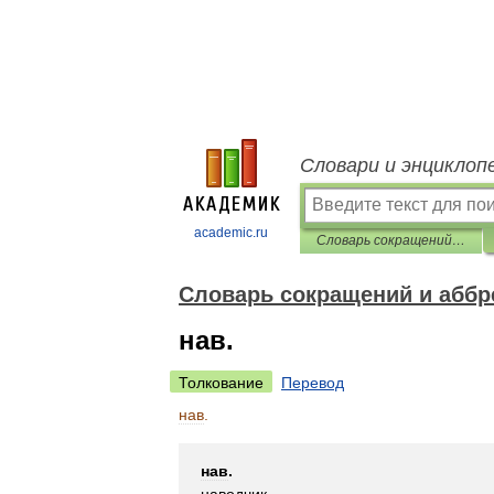
Словари и энциклоп
academic.ru
Словарь сокращений и аббревиатур
Словарь сокращений и аббр
нав.
Толкование
Перевод
нав
.
нав
.