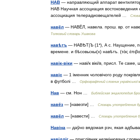
НАВ
— направляющий аппарат вентилятора И
НАВ Научная ассоциация востоковедения 
ассоциация телерадиовещателей …
Слова
навёл
— НАВЁЛ, навела. прош. вр. от нав
Толковый словарь Ушакова
навѣтъ
— НАВѢТ|Ъ (1*), А с. Наущение, п
времене. и бѣсовьскы(х) навѣтъ. (τὰς ἐπ
навік-віки
— наві/к вікі/в, присл. Те саме
навіс
— 1 іменник чоловічого роду покрівля
в футболі …
Орфографічний словник української 
Нав
— см. Нон …
Библейская энциклопедия Бро
навёз
— [навезти] …
Словарь употребления б
навёл
— [навести] …
Словарь употребления б
Навіна
— даўно вядомая рэч, якая адбыв
навідліг
— прислівник незмінювана слов