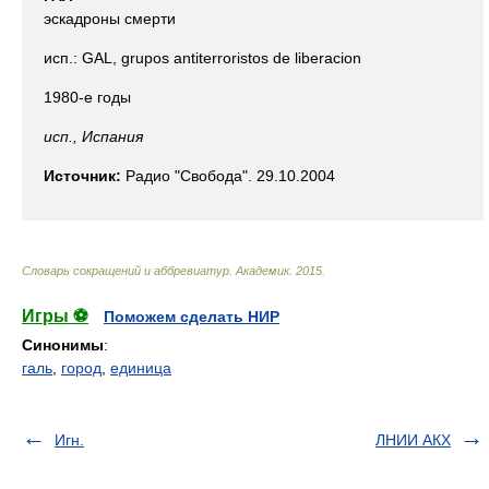
эскадроны смерти
исп.: GAL, grupos antiterroristos de liberacion
1980-е годы
исп., Испания
Источник:
Радио "Свобода". 29.10.2004
Словарь сокращений и аббревиатур
.
Академик
.
2015
.
Игры ⚽
Поможем сделать НИР
Синонимы
:
галь
,
город
,
единица
Игн.
ЛНИИ АКХ