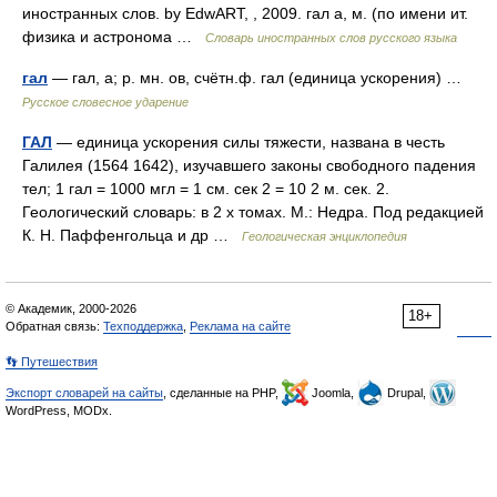
иностранных слов. by EdwART, , 2009. гал а, м. (по имени ит.
физика и астронома …
Словарь иностранных слов русского языка
гал
— гал, а; р. мн. ов, счётн.ф. гал (единица ускорения) …
Русское словесное ударение
ГАЛ
— единица ускорения силы тяжести, названа в честь
Галилея (1564 1642), изучавшего законы свободного падения
тел; 1 гал = 1000 мгл = 1 см. сек 2 = 10 2 м. сек. 2.
Геологический словарь: в 2 х томах. М.: Недра. Под редакцией
К. Н. Паффенгольца и др …
Геологическая энциклопедия
© Академик, 2000-2026
18+
Обратная связь:
Техподдержка
,
Реклама на сайте
👣 Путешествия
Экспорт словарей на сайты
, сделанные на PHP,
Joomla,
Drupal,
WordPress, MODx.