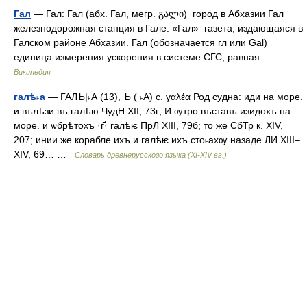
Гал
— Гал: Гал (абх. Гал, мегр. გალი) город в Абхазии Гал
железнодорожная станция в Гале. «Гал» газета, издающаяся в
Галском районе Абхазии. Гал (обозначается гл или Gal)
единица измерения ускорения в системе СГС, равная… …
Википедия
галѣ˫а
— ГАЛѢ|˫А (13), Ѣ ( ˫А) с. γαλέα Род судна: иди на море.
и вълѣзи въ галѣю ЧудН XII, 73г; И ѹтро въставъ изидохъ на
море. и ѡбрѣтохъ ·г҃· галѣѥ ПрЛ XIII, 79б; то же СбТр к. XIV,
207; инии же корабле ихъ и галѣѥ ихъ сто˫ахѹ назаде ЛИ XIII–
XIV, 69… …
Словарь древнерусского языка (XI-XIV вв.)