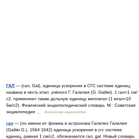
ГАЛ
— (гал, Gal), единица ускорения в СГС системе единиц;
названа в честь итал. учёного Г. Галилея (G. Galilei). 1 гал=1 см/
с2, применяют также дольную единицу миллигал (1 мгал=10
5м/с2). Физический энциклопедический словарь. М.: Советская
энциклопедия …
Физическая энциклопедия
гал
— (по имени ит. физика и астронома Галилео Галилея
(Galilei G.), 1564 1642) единица ускорения в сгс системе
единиц, равная 1 см/с2, обозначается гал, gal. Новый словарь