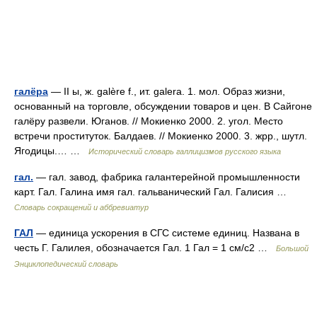
галёра
— II ы, ж. galère f., ит. galera. 1. мол. Образ жизни,
основанный на торговле, обсуждении товаров и цен. В Сайгоне
галёру развели. Юганов. // Мокиенко 2000. 2. угол. Место
встречи проституток. Балдаев. // Мокиенко 2000. 3. жрр., шутл.
Ягодицы.… …
Исторический словарь галлицизмов русского языка
гал.
— гал. завод, фабрика галантерейной промышленности
карт. Гал. Галина имя гал. гальванический Гал. Галисия …
Словарь сокращений и аббревиатур
ГАЛ
— единица ускорения в СГС системе единиц. Названа в
честь Г. Галилея, обозначается Гал. 1 Гал = 1 см/с2 …
Большой
Энциклопедический словарь