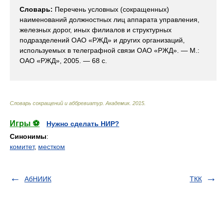
Словарь:
Перечень условных (сокращенных)
наименований должностных лиц аппарата управления,
железных дорог, иных филиалов и структурных
подразделений ОАО «РЖД» и других организаций,
используемых в телеграфной связи ОАО «РЖД». — М.:
ОАО «РЖД», 2005. — 68 с.
Словарь сокращений и аббревиатур
.
Академик
.
2015
.
Игры ⚽
Нужно сделать НИР?
Синонимы
:
комитет
,
местком
АбНИИК
ТКК