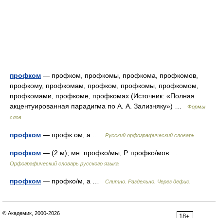
профком
— профком, профкомы, профкома, профкомов,
профкому, профкомам, профком, профкомы, профкомом,
профкомами, профкоме, профкомах (Источник: «Полная
акцентуированная парадигма по А. А. Зализняку») …
Формы
слов
профком
— профк ом, а …
Русский орфографический словарь
профком
— (2 м); мн. профко/мы, Р. профко/мов …
Орфографический словарь русского языка
профком
— профко/м, а …
Слитно. Раздельно. Через дефис.
© Академик, 2000-2026
18+