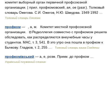
комитет выборный орган первичной профсоюзной
организации. | прил. профкомовский, ая, ое (разг.). Толковый
словарь Ожегова. С.И. Ожегов, Н.Ю. Шведова. 1949 1992 …
Толковый словарь Ожегова
профком
— , а, м. Комитет местной профсоюзной
организации. ◘ Редколлегия совместно с профкомом решила
обследовать, как распределяются внеучебные часы у
студентов. МАС, т. 3, 541. В это утро она пошла в профком к
Бычкову. Гладков, т. 2, 255 …
Толковый словарь языка Совдепии
профкомівський
— а, е, розм. Прикм. до профком …
Український тлумачний словник