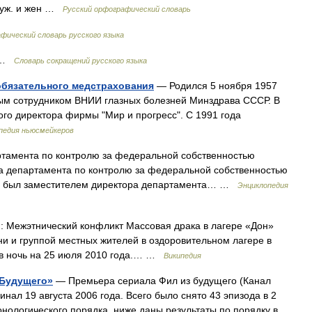
 муж. и жен …
Русский орфографический словарь
фический словарь русского языка
а …
Словарь сокращений русского языка
обязательного медстрахования
— Родился 5 ноября 1957
ным сотрудником ВНИИ глазных болезней Минздрава СССР. В
ого директора фирмы "Мир и прогресс". С 1991 года
педия ньюсмейкеров
тамента по контролю за федеральной собственностью
а департамента по контролю за федеральной собственностью
дах был заместителем директора департамента… …
Энциклопедия
: Межэтнический конфликт Массовая драка в лагере «Дон»
и и группой местных жителей в оздоровительном лагере в
 в ночь на 25 июля 2010 года.… …
Википедия
 Будущего»
— Премьера сериала Фил из будущего (Канал
инал 19 августа 2006 года. Всего было снято 43 эпизода в 2
онологического порядка, ниже даны результаты по порядку в…