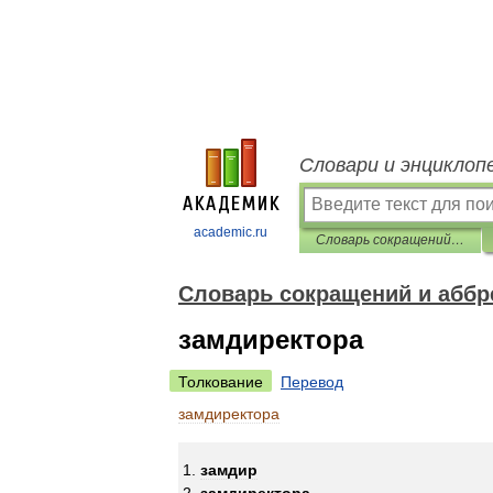
Словари и энциклоп
academic.ru
Словарь сокращений и аббревиатур
Словарь сокращений и аббр
замдиректора
Толкование
Перевод
замдиректора
замдир