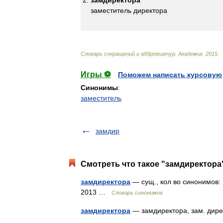
замдиректора
заместитель
директора
Словарь
сокращений
и
аббревиатур
.
Академик
.
2015
.
Игры ⚽
Поможем написать курсовую
Синонимы
:
заместитель
замдир
Смотреть что такое "замдиректора"
замдиректора
— сущ., кол во синонимов: 
2013 …
Словарь синонимов
замдиректора
— замдиректора, зам. ди