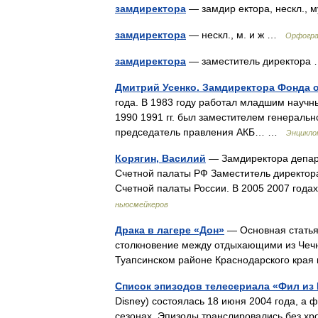
замдиректора
— замдир ектора, нескл.,
замдиректора
— нескл., м. и ж …
Орфогра
замдиректора
— заместитель директор
Дмитрий Усенко. Замдиректора Фонда 
года. В 1983 году работал младшим науч
1990 1991 гг. был заместителем генеральн
председатель правления АКБ… …
Энцикло
Корягин, Василий
— Замдиректора депар
Счетной палаты РФ Заместитель директор
Счетной палаты России. В 2005 2007 го
ньюсмейкеров
Драка в лагере «Дон»
— Основная статья
столкновение между отдыхающими из Чечн
Туапсинском районе Краснодарского края
Список эпизодов телесериала «Фил из
Disney) состоялась 18 июня 2004 года, а ф
сезонах. Эпизоды транслировались без хр