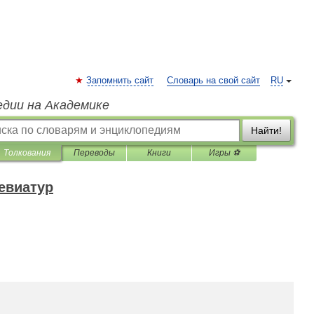
Запомнить сайт
Словарь на свой сайт
RU
едии на Академике
Найти!
Толкования
Переводы
Книги
Игры ⚽
евиатур