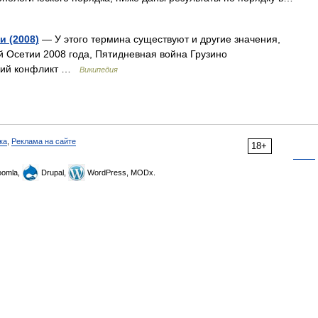
 (2008)
— У этого термина существуют и другие значения,
 Осетии 2008 года, Пятидневная война Грузино
ский конфликт …
Википедия
ка
,
Реклама на сайте
18+
omla,
Drupal,
WordPress, MODx.