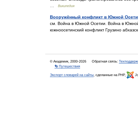
…
Википедия
Вооружённый конфликт в Южной Осетии
см. Война в Южной Осетии. Война в Южной
южноосетинский конфликт Грузино абхаз
© Академик, 2000-2026
Обратная связь:
Техподдерж
👣 Путешествия
Экспорт словарей на сайты
, сделанные на PHP,
Jo