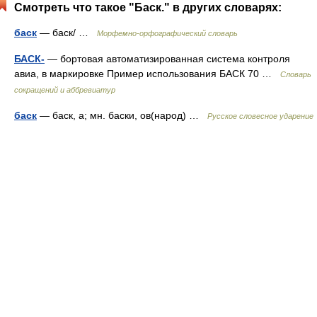
Смотреть что такое "Баск." в других словарях:
баск
— баск/ …
Морфемно-орфографический словарь
БАСК-
— бортовая автоматизированная система контроля
авиа, в маркировке Пример использования БАСК 70 …
Словарь
сокращений и аббревиатур
баск
— баск, а; мн. баски, ов(народ) …
Русское словесное ударение