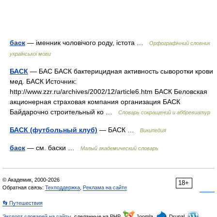
баск
— іменник чоловічого роду, істота …
Орфографічний словник
української мови
БАСК
— БАС БАСК бактерицидная активность сыворотки крови
мед. БАСК Источник:
http://www.zzr.ru/archives/2002/12/article6.htm БАСК Беловская
акционерная страховая компания организация БАСК
Байдарочно строительный ко …
Словарь сокращений и аббревиатур
БАСК (футбольный клуб)
— БАСК …
Википедия
баск
— см. баски …
Малый академический словарь
© Академик, 2000-2026
18+
Обратная связь:
Техподдержка
,
Реклама на сайте
👣 Путешествия
Экспорт словарей на сайты
, сделанные на PHP,
Joomla,
Drupal,