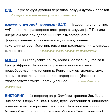
ВДП
— Syn: вакуум дуговий переплав, вакуум дуговий перетоп
…
Словарь синонимов металлургических терминов
вакуумно-дуговой переплав (ВДП)
— [vacuum arc remelting,
VAR] переплав расходного электрода в вакууме (1 7 Па) или
инертном газе при давлении ниже атмосферного с
формированием ≤ 8 т слитка в водоохлаждающем
кристаллизаторе. Источник тепла при расплавлении электрода
сильноточная… …
Энциклопедический словарь по металлургии
КОНГО
— 1) Республика Конго, Конго (Браззавиль), гос во в
Центр. Африке. Название по расположению гос ва в
правобережье ниж. течения р. Конго, причем значительную
часть его населения составляет народ конго (баконго).
Употребляется также неофициальное… …
Географическая
энциклопедия
ВИКТОРИЯ
— 1) водопад на р. Замбези; граница Замбии и
Зимбабве. Открыл в 1855 г. англ, путешественник Д. Ливингстон
и назвал в честь королевы Виктории. На языке макололо
(группа банту) водопад называют Моси оа Тунья гремящий