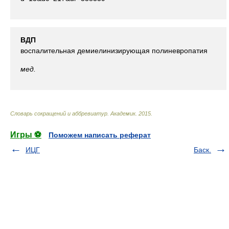
ВДП
воспалительная демиелинизирующая полиневропатия
мед.
Словарь сокращений и аббревиатур
.
Академик
.
2015
.
Игры ⚽
Поможем написать реферат
ИЦГ
Баск.