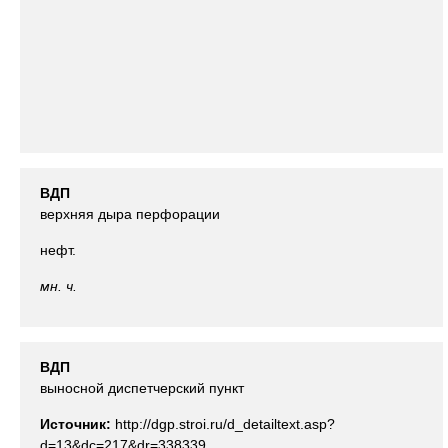
ВДП
верхняя дыра перфорации
нефт.
мн. ч.
ВДП
выносной диспетчерский пункт
Источник:
http://dgp.stroi.ru/d_detailtext.asp?
d=13&dc=217&dr=338339