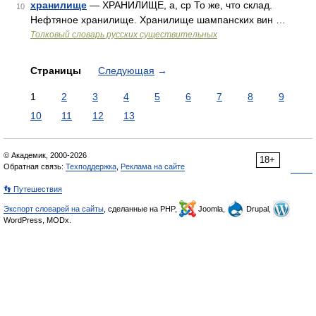
хранилище
— ХРАНИЛИЩЕ, а, ср То же, что склад.
10
Нефтяное хранилище. Хранилище шампанских вин …
Толковый словарь русских существительных
Страницы
Следующая
→
1
2
3
4
5
6
7
8
9
10
11
12
13
© Академик, 2000-2026
18+
Обратная связь:
Техподдержка
,
Реклама на сайте
👣 Путешествия
Экспорт словарей на сайты
, сделанные на PHP,
Joomla,
Drupal,
WordPress, MODx.