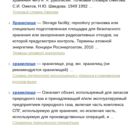
хранения чего н. Х. рукописей. Толковый словарь Ожегова.
С.И. Ожегов, Н.Ю. Шведова. 1949 1992 …
Толковый словарь Ожегова
Хранилище
— Storage facility; repository установка или
4
специально подготовленная площадка для безопасного
хранения или захоронения радиоактивных отходов, на
которой предусмотрен контроль. Термины атомной
энергетики. Концерн Росэнергоатом, 2010 …
Термины атомной энергетики
хранилище
— хранилище, род. мн. хранилищ (не
5
рекомендуется хранилищей) …
Словарь трудностей произношения и ударения в современном
русском языке
хранилище
— Означает объект, используемый для запасов
6
природного газа и принадлежащий и/или эксплуатируемый
предприятием природного газа, включая часть комплекса
СПГ, используемую для хранения, но исключая часть,
используемую для производственных операций, и …
Справочник технического переводчика