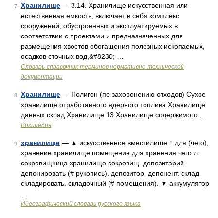
Хранилище
— 3.14. Хранилище искусственная или
7
естественная емкость, включает в себя комплекс
сооружений, обустроенных и эксплуатируемых в
соответствии с проектами и предназначенных для
размещения хвостов обогащения полезных ископаемых,
осадков сточных вод,&#8230; …
Словарь-справочник терминов нормативно-технической
документации
Хранилище
— Полигон (по захоронению отходов) Сухое
8
хранилище отработанного ядерного топлива Хранилище
данных склад Хранилище 13 Хранилище содержимого …
Википедия
хранилище
— ▲ искусственное вместилище ↑ для (чего),
9
хранение хранилище помещение для хранения чего л.
сокровищница хранилище сокровищ. депозитарий.
депонировать (# рукопись). депозитор, депонент. склад.
складировать. складочный (# помещения). ▼ аккумулятор
…
Идеографический словарь русского языка