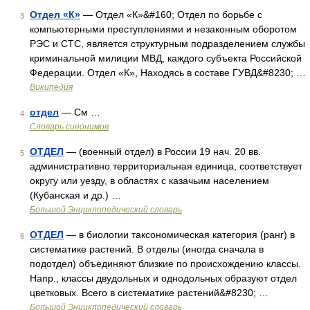
Отдел «К»
— Отдел «К»&#160; Отдел по борьбе с
3
компьютерными преступлениями и незаконным оборотом
РЭС и СТС, является структурным подразделением службы
криминальной милиции МВД, каждого субъекта Российской
Федерации. Отдел «К», Находясь в составе ГУВД&#8230; …
Википедия
отдел
— См …
4
Словарь синонимов
ОТДЕЛ
— (военный отдел) в России 19 нач. 20 вв.
5
административно территориальная единица, соответствует
округу или уезду, в областях с казачьим населением
(Кубанская и др.) …
Большой Энциклопедический словарь
ОТДЕЛ
— в биологии таксономическая категория (ранг) в
6
систематике растений. В отделы (иногда сначала в
подотдел) объединяют близкие по происхождению классы.
Напр., классы двудольных и однодольных образуют отдел
цветковых. Всего в систематике растений&#8230; …
Большой Энциклопедический словарь