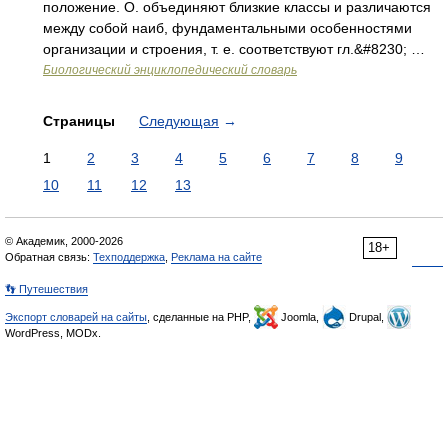
положение. О. объединяют близкие классы и различаются
между собой наиб, фундаментальными особенностями
организации и строения, т. е. соответствуют гл.&#8230; …
Биологический энциклопедический словарь
Страницы
Следующая
→
1
2
3
4
5
6
7
8
9
10
11
12
13
© Академик, 2000-2026
18+
Обратная связь:
Техподдержка
,
Реклама на сайте
👣 Путешествия
Экспорт словарей на сайты
, сделанные на PHP,
Joomla,
Drupal,
WordPress, MODx.