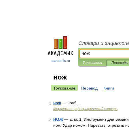
Словари и энциклоп
academic.ru
Толкования
Переводы
нож
Толкование
Перевод
Книги
нож
— нож/ …
1
Морфемно-орфографический словарь
НОЖ
— а; м. 1. Инструмент для резани
2
нож. Удар ножом. Нарезать, отрезать н