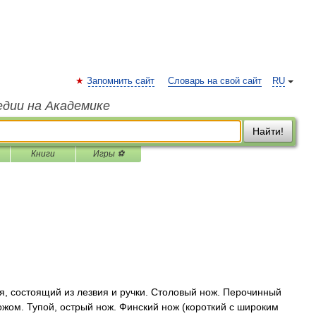
Запомнить сайт
Словарь на свой сайт
RU
едии на Академике
Найти!
Книги
Игры ⚽
я, состоящий из лезвия и ручки. Столовый нож. Перочинный
ожом. Тупой, острый нож. Финский нож (короткий с широким