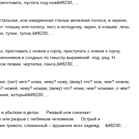
риготовить, пустить под нож&#8230; …
стальная, или наваренная сталью железная полоса, в черене,
т: плашку или полосу, лист, и колодочку, черен; в плашке: лезо,
ок, тупее, тупое,&#8230; …
, приставать с ножом к горлу, приступать с ножом к горлу,
синонимов и сходных по смыслу выражений. под. ред. Н.
нож лезвие; чертилка, панга,&#8230; …
я: (нет) чего? ножа, чему? ножу, (вижу) что? нож, чем? ножом,
го? ножей, чему? ножам, (вижу) что? ножи, чем? ножами, о чём?
зания, который&#8230; …
 и убыткам в делах. Ржавый нож означает
ах или разрыв с любимым человеком. Острый и
ие тревоги, сломанный – крушение всех надежд. &#8230; …