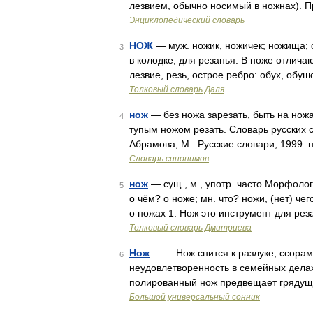
лезвием, обычно носимый в ножнах). П
Энциклопедический словарь
НОЖ
— муж. ножик, ножичек; ножища; 
3
в колодке, для резанья. В ноже отличаю
лезвие, резь, острое ребро: обух, обуш
Толковый словарь Даля
нож
— без ножа зарезать, быть на ножах
4
тупым ножом резать. Словарь русских 
Абрамова, М.: Русские словари, 1999. 
Словарь синонимов
нож
— сущ., м., употр. часто Морфологи
5
о чём? о ноже; мн. что? ножи, (нет) че
о ножах 1. Нож это инструмент для ре
Толковый словарь Дмитриева
Нож
— Нож снится к разлуке, ссорам
6
неудовлетворенность в семейных дел
полированный нож предвещает грядущ
Большой универсальный сонник