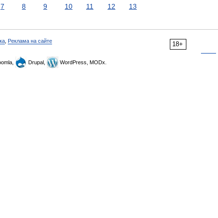
7
8
9
10
11
12
13
ка
,
Реклама на сайте
18+
omla,
Drupal,
WordPress, MODx.