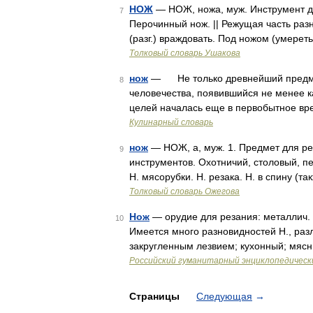
НОЖ
— НОЖ, ножа, муж. Инструмент дл
7
Перочинный нож. || Режущая часть раз
(разг.) враждовать. Под ножом (умереть
Толковый словарь Ушакова
нож
— Не только древнейший предмет
8
человечества, появившийся не менее к
целей началась еще в первобытное вр
Кулинарный словарь
нож
— НОЖ, а, муж. 1. Предмет для рез
9
инструментов. Охотничий, столовый, пе
Н. мясорубки. Н. резака. Н. в спину (т
Толковый словарь Ожегова
Нож
— орудие для резания: металлич. 
10
Имеется много разновидностей Н., ра
закругленным лезвием; кухонный; мяс
Российский гуманитарный энциклопедическ
Страницы
Следующая
→