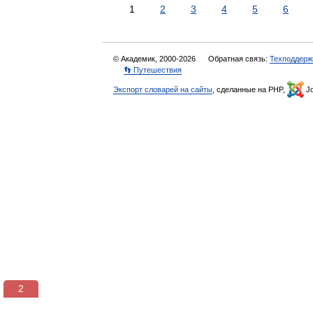
1
2
3
4
5
6
© Академик, 2000-2026
Обратная связь:
Техподдерж
👣 Путешествия
Экспорт словарей на сайты
, сделанные на PHP,
Jo
1