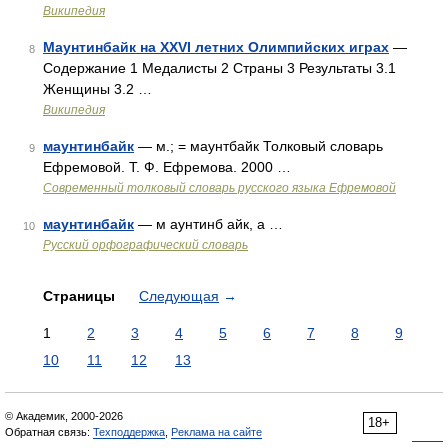
Википедия
Маунтинбайк на XXVI летних Олимпийских играх
—
8
Содержание 1 Медалисты 2 Страны 3 Результаты 3.1
Женщины 3.2 …
Википедия
маунтинбайк
— м.; = маунтбайк Толковый словарь
9
Ефремовой. Т. Ф. Ефремова. 2000 …
Современный толковый словарь русского языка Ефремовой
маунтинбайк
— м аунтинб айк, а …
10
Русский орфографический словарь
Страницы
Следующая
→
1
2
3
4
5
6
7
8
9
10
11
12
13
© Академик, 2000-2026
18+
Обратная связь:
Техподдержка
,
Реклама на сайте