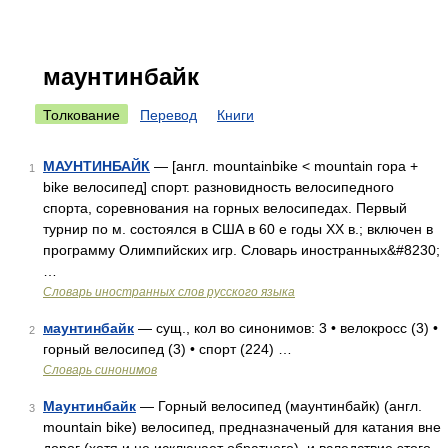
маунтинбайк
Толкование
Перевод
Книги
МАУНТИНБАЙК
— [англ. mountainbike < mountain гора +
1
bike велосипед] спорт. разновидность велосипедного
спорта, соревнования на горных велосипедах. Первый
турнир по м. состоялся в США в 60 е годы XX в.; включен в
программу Олимпийских игр. Словарь иностранных&#8230;
…
Словарь иностранных слов русского языка
маунтинбайк
— сущ., кол во синонимов: 3 • велокросс (3) •
2
горный велосипед (3) • спорт (224) …
Словарь синонимов
Маунтинбайк
— Горный велосипед (маунтинбайк) (англ.
3
mountain bike) велосипед, предназначеный для катания вне