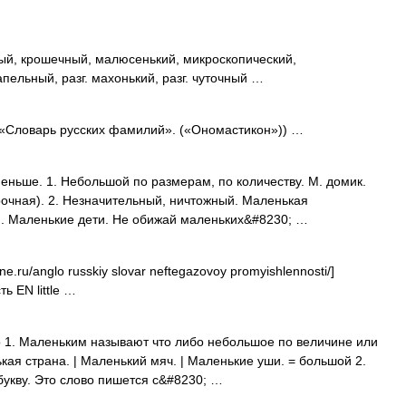
 крошечный, малюсенький, микроскопический,
пельный, разг. махонький, разг. чуточный …
 «Словарь русских фамилий». («Ономастикон»)) …
ньше. 1. Небольшой по размерам, по количеству. М. домик.
трочная). 2. Незначительный, ничтожный. Маленькая
ий. Маленькие дети. Не обижай маленьких&#8230; …
ne.ru/anglo russkiy slovar neftegazovoy promyishlennosti/]
 EN little …
то 1. Маленьким называют что либо небольшое по величине или
кая страна. | Маленький мяч. | Маленькие уши. = большой 2.
укву. Это слово пишется с&#8230; …