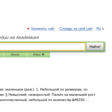
Запомнить сайт
Словарь на свой сайт
RU
едии на Академике
Найти!
Книги
Игры ⚽
 маленькое (разг.). 1. Небольшой по размерам, по
ки. || Невысокий, низкорослый. Пальто на маленький рост.
емногочисленный, небольшой по количеству.&#8230; …