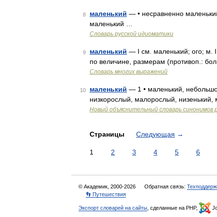
маленький
— • несравненно маленький
8
маленький …
Словарь русской идиоматики
маленький
— I см. маленький; ого; м. 
9
по величине, размерам (противоп.: бол
Словарь многих выражений
маленький
— 1 • маленький, небольшой
10
низкорослый, малорослый, низенький, 
Новый объяснительный словарь синонимов р
Страницы
Следующая
→
1
2
3
4
5
6
© Академик, 2000-2026
Обратная связь:
Техподдерж
👣 Путешествия
Экспорт словарей на сайты
, сделанные на PHP,
Jo