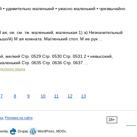
 • удивительно маленький • ужасно маленький • чрезвычайно
II ая, ое. см. тж. маленький, маленькая 1) а) Незначительный
ьшо/й) М ая комната. Ма/ленький стол. М ие рук …
, мелкий Стр. 0529 Стр. 0530 Стр. 0531 2 • невысокий,
маленький Стр. 0635 Стр. 0636 Стр. 0637 …
усского языка
7
8
9
10
11
12
13
ка
,
Реклама на сайте
18+
omla,
Drupal,
WordPress, MODx.