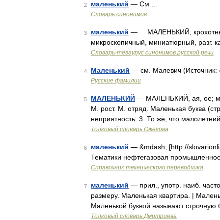
маленький
— См …
2
Словарь синонимов
маленький
— МАЛЕНЬКИЙ, крохотный,
3
микроскопичный, миниатюрный, разг. ка
Словарь-тезаурус синонимов русской речи
Маленький
— см. Малевич (Источник:
4
Русские фамилии
МАЛЕНЬКИЙ
— МАЛЕНЬКИЙ, ая, ое; ме
5
М. рост. М. отряд. Маленькая буква (с
неприятность. 3. То же, что малолетн
Толковый словарь Ожегова
маленький
— &mdash; [http://slovarionli
6
Тематики нефтегазовая промышленность
Справочник технического переводчика
маленький
— прил., употр. наиб. час
7
размеру. Маленькая квартира. | Малень
Маленькой буквой называют строчную б
Толковый словарь Дмитриева