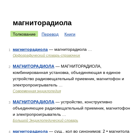
магниторадиола
Толкование
Перевод
Книги
магниторадиола
— магниторадиола …
1
Орфографический словарь-справочник
МАГНИТОРАДИОЛА
— МАГНИТОРАДИОЛА,
2
комбинированная установка, объединяющая в единое
устройство радиовещательный приемник, магнитофон и
электропроигрыватель …
Современная энциклопедия
МАГНИТОРАДИОЛА
— устройство, конструктивно
3
объединяющее радиовещательный приемник, магнитофон
и электропроигрыватель …
Большой Энциклопедический словарь
магниторадиола
— сущ., кол во синонимов: 2 • магнитола
4