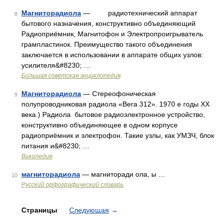
Магниторадиола
— радиотехнический аппарат
8
бытового назначения, конструктивно объединяющий
Радиоприёмник, Магнитофон и Электропроигрыватель
грампластинок. Преимущество такого объединения
заключается в использовании в аппарате общих узлов:
усилителя&#8230; …
Большая советская энциклопедия
Магниторадиола
— Стереофоническая
9
полупроводниковая радиола «Вега 312». 1970 е годы XX
века.) Радиола бытовое радиоэлектронное устройство,
конструктивно объединяющее в одном корпусе
радиоприёмник и электрофон. Такие узлы, как УМЗЧ, блок
питания и&#8230; …
Википедия
магниторадиола
— магниторади ола, ы …
10
Русский орфографический словарь
Страницы
Следующая
→