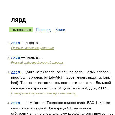
лярд
Толкование
Перевод
Книги
лярд
— лярд, а …
1
Русское словесное ударение
лярд
— лярд, а …
2
Русский орфографический словарь
лярд
— (англ. lard) топленое свиное сало. Новый словарь
3
иностранных слов. by EdwART, , 2009. лярд лярда, м. [англ.
lard]. Торговое название топленого свиного сала. Большой
словарь иностранных слов. Издательство «ИДДК», 2007 …
Словарь иностранных слов русского языка
лярд
— а, м. lard m. Топленое свиное сало. БАС 1. Кроме
4
самого мяса, сюда &LT;в норму&GT; засчитаны
субпродукты, а по специальному коэффициенту внутреннее