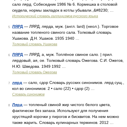
сало лярд. Собеседник 1986 № 6. Кормешка в столовой
скудела, нормы закладок в котлы убывали.,&#8230; …
Исторический словарь галлицизмов русского языка
ЛЯРД
— ЛЯРД, лярда, муж. (англ. lard) (неол.). Торговое
5
название топленого свиного сала. Толковый словарь
Ушакова. Д.Н. Ушаков. 1935 1940 …
Толковый словарь Ушакова
ЛЯРД
— ЛЯРД, а, муж. Топлёное свиное сало. | прил.
6
лярдовый, ая, ое. Толковый словарь Ожегова. С.И. Ожегов,
Н.Ю. Шведова. 1949 1992 …
Толковый словарь Ожегова
лярд
— сало, сдор Словарь русских синонимов. лярд сущ.,
7
кол во синонимов: 2 • сало (22) • сдор (2) …
Словарь синонимов
Лярд
— топленый свиной жир чистого белого цвета,
8
фактически без запаха. Используют для получения
хрустящей корочки у пирогов и бисквитов. На нем можно
также жарить. Словарь кулинарных терминов. 2012 …