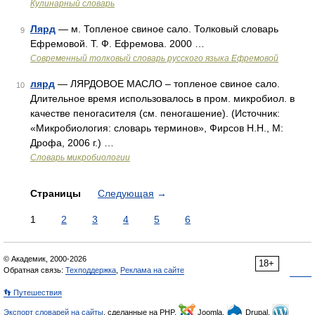
Кулинарный словарь
Лярд
— м. Топленое свиное сало. Толковый словарь
9
Ефремовой. Т. Ф. Ефремова. 2000 …
Современный толковый словарь русского языка Ефремовой
лярд
— ЛЯРДОВОЕ МАСЛО – топленое свиное сало.
10
Длительное время использовалось в пром. микробиол. в
качестве пеногасителя (см. пеногашение). (Источник:
«Микробиология: словарь терминов», Фирсов Н.Н., М:
Дрофа, 2006 г.) …
Словарь микробиологии
Страницы
Следующая
→
1
2
3
4
5
6
© Академик, 2000-2026
18+
Обратная связь:
Техподдержка
,
Реклама на сайте
👣 Путешествия
Экспорт словарей на сайты
, сделанные на PHP,
Joomla,
Drupal,