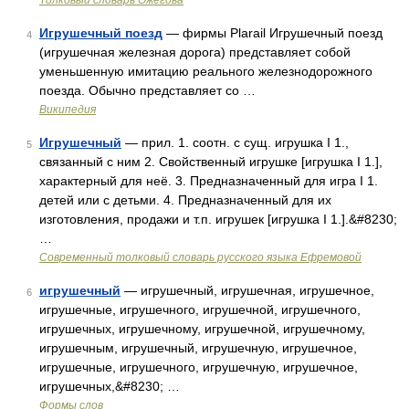
Толковый словарь Ожегова
Игрушечный поезд
— фирмы Plarail Игрушечный поезд
4
(игрушечная железная дорога) представляет собой
уменьшенную имитацию реального железнодорожного
поезда. Обычно представляет со …
Википедия
Игрушечный
— прил. 1. соотн. с сущ. игрушка I 1.,
5
связанный с ним 2. Свойственный игрушке [игрушка I 1.],
характерный для неё. 3. Предназначенный для игра I 1.
детей или с детьми. 4. Предназначенный для их
изготовления, продажи и т.п. игрушек [игрушка I 1.].&#8230;
…
Современный толковый словарь русского языка Ефремовой
игрушечный
— игрушечный, игрушечная, игрушечное,
6
игрушечные, игрушечного, игрушечной, игрушечного,
игрушечных, игрушечному, игрушечной, игрушечному,
игрушечным, игрушечный, игрушечную, игрушечное,
игрушечные, игрушечного, игрушечную, игрушечное,
игрушечных,&#8230; …
Формы слов