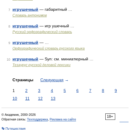
игрушечный
— габаритный …
7
Словарь антонимов
игрушечный
— игр ушечный …
8
Русский орфографический словарь
игрушечный
— …
9
Орфографический словарь русского языка
игрушечный
— Syn: см. миниатюрный …
10
Тезаурус русской деловой лексики
Страницы
Следующая
→
1
2
3
4
5
6
7
8
9
10
11
12
13
© Академик, 2000-2026
18+
Обратная связь:
Техподдержка
,
Реклама на сайте
👣 Путешествия