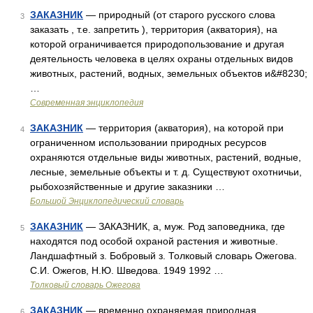
ЗАКАЗНИК
— природный (от старого русского слова
3
заказать , т.е. запретить ), территория (акватория), на
которой ограничивается природопользование и другая
деятельность человека в целях охраны отдельных видов
животных, растений, водных, земельных объектов и&#8230;
…
Современная энциклопедия
ЗАКАЗНИК
— территория (акватория), на которой при
4
ограниченном использовании природных ресурсов
охраняются отдельные виды животных, растений, водные,
лесные, земельные объекты и т. д. Существуют охотничьи,
рыбохозяйственные и другие заказники …
Большой Энциклопедический словарь
ЗАКАЗНИК
— ЗАКАЗНИК, а, муж. Род заповедника, где
5
находятся под особой охраной растения и животные.
Ландшафтный з. Бобровый з. Толковый словарь Ожегова.
С.И. Ожегов, Н.Ю. Шведова. 1949 1992 …
Толковый словарь Ожегова
ЗАКАЗНИК
— временно охраняемая природная
6