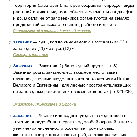
территория (акватория), на к рой сохраняют определ. виды
растений и животных, геол. объекты, элементы ландшафта
и др. В отличие от заповедников организуются на землях
предприятий сельского, лесного, рыбного и др. х в …
Биологический энциклопедический словарь
заказник
— сущ., кол во синонимов: 4 • госзаказник (1) •
7
заповедник (11) • запуск (12) • …
Словарь синонимов
Заказник
— Заказник: 2) Заповедный пруд и т. п. 3)
8
Заказная роща, заказнойлес, заказное место, заказ
названия, впервые введенныезаконоположениями Петра
Великого и Екатерины I для лесных пространств,лежащих
на заповедных расстояниях ( заказных верстах ) от&#8230;
…
Энциклопедия Брокгауза и Ефрона
заказник
— Лесные или водные угодья, находящиеся в
9
течение определённого срока под особой охраной в целях
увеличения численности охотничье промысловых
животных, птиц и промысловых рыб, а также различных