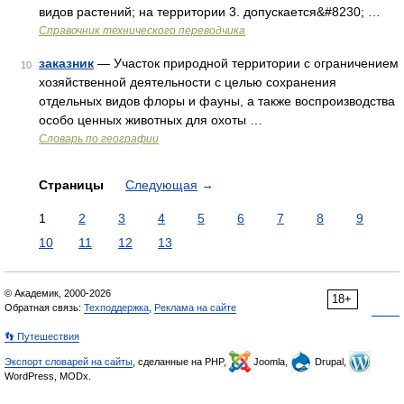
видов растений; на территории 3. допускается&#8230; …
Справочник технического переводчика
заказник
— Участок природной территории с ограничением
10
хозяйственной деятельности с целью сохранения
отдельных видов флоры и фауны, а также воспроизводства
особо ценных животных для охоты …
Словарь по географии
Страницы
Следующая
→
1
2
3
4
5
6
7
8
9
10
11
12
13
© Академик, 2000-2026
18+
Обратная связь:
Техподдержка
,
Реклама на сайте
👣 Путешествия
Экспорт словарей на сайты
, сделанные на PHP,
Joomla,
Drupal,
WordPress, MODx.