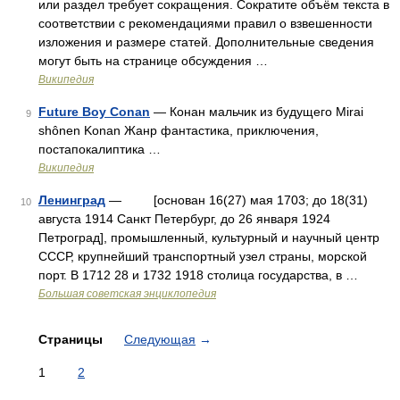
или раздел требует сокращения. Сократите объём текста в
соответствии с рекомендациями правил о взвешенности
изложения и размере статей. Дополнительные сведения
могут быть на странице обсуждения …
Википедия
Future Boy Conan
— Конан мальчик из будущего Mirai
9
shônen Konan Жанр фантастика, приключения,
постапокалиптика …
Википедия
Ленинград
— [основан 16(27) мая 1703; до 18(31)
10
августа 1914 Санкт Петербург, до 26 января 1924
Петроград], промышленный, культурный и научный центр
СССР, крупнейший транспортный узел страны, морской
порт. В 1712 28 и 1732 1918 столица государства, в …
Большая советская энциклопедия
Страницы
Следующая
→
1
2