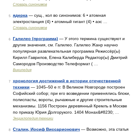
Словарь синонимов
ядерка
— сущ., кол во синонимов: 6 • атомная
5
электростанция (4) • атомный гигант (4) • аэс …
Словарь синонимов
Галилео (программа)
— У этого термина существуют и
6
другие значения, см. Галилео. Галилео Жанр научно
популярная развлекательная программа Режиссёр(ы)
Кирилл Гаврилов, Елена Калиберда Редактор(ы) Дмитрий
Самородов Производство Телеформат ( …
Википедия
хронология достижений в истории отечественной
7
техники
— 1045–50 е гг. В Великом Новгороде построен
Софийский собор; при его возведении применялись блоки,
полиспасты, вороты, рычажные и другие строительные
механизмы. 1156 Построен деревянный Кремль в Москве
по приказу Юрия Долгорукого. 1404 Монах&#8230; …
Энциклопедия техники
Сталин, Иосиф Виссарионович
— Возможно, эта статья
8