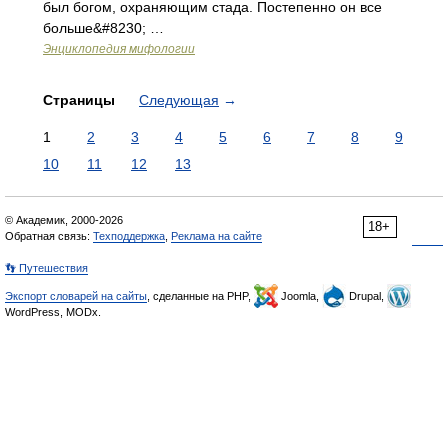
был богом, охраняющим стада. Постепенно он все
больше&#8230; …
Энциклопедия мифологии
Страницы
Следующая
→
1
2
3
4
5
6
7
8
9
10
11
12
13
© Академик, 2000-2026
18+
Обратная связь:
Техподдержка
,
Реклама на сайте
👣 Путешествия
Экспорт словарей на сайты
, сделанные на PHP,
Joomla,
Drupal,
WordPress, MODx.