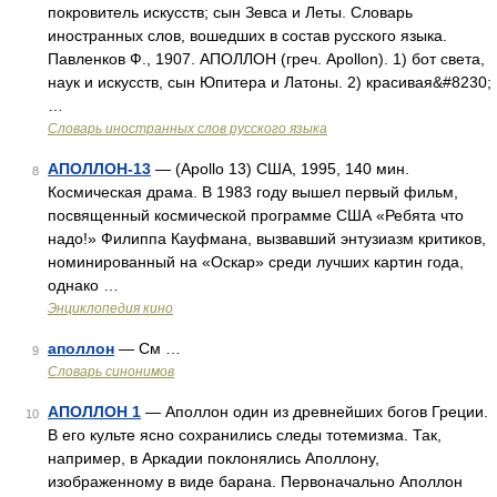
покровитель искусств; сын Зевса и Леты. Словарь
иностранных слов, вошедших в состав русского языка.
Павленков Ф., 1907. АПОЛЛОН (греч. Apollon). 1) бот света,
наук и искусств, сын Юпитера и Латоны. 2) красивая&#8230;
…
Словарь иностранных слов русского языка
АПОЛЛОН-13
— (Apollo 13) США, 1995, 140 мин.
8
Космическая драма. В 1983 году вышел первый фильм,
посвященный космической программе США «Ребята что
надо!» Филиппа Кауфмана, вызвавший энтузиазм критиков,
номинированный на «Оскар» среди лучших картин года,
однако …
Энциклопедия кино
аполлон
— См …
9
Словарь синонимов
АПОЛЛОН 1
— Аполлон один из древнейших богов Греции.
10
В его культе ясно сохранились следы тотемизма. Так,
например, в Аркадии поклонялись Аполлону,
изображенному в виде барана. Первоначально Аполлон