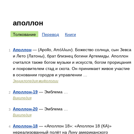
аполлон
Толкование
Перевод
Книги
Аполлон
— (Apollo, Απόλλων). Божество солнца, сын Зевса
1
и Лето (Латоны), брат близнец богини Артемиды. Аполлон
считался также богом музыки и искусств, богом прорицания
и покровителем стад и скота. Он принимает живое участие
в основании городов и управлении …
Энциклопедия мифологии
Аполлон-19
— Эмблема …
2
Википедия
Аполлон-20
— Эмблема …
3
Википедия
Аполлон-18
— «Аполлон 18»: «Аполлон 18 (КА)»
4
нереализованный полёт на Луну американского