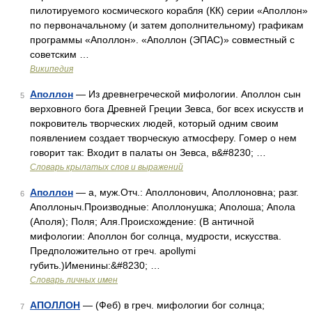
пилотируемого космического корабля (КК) серии «Аполлон»
по первоначальному (и затем дополнительному) графикам
программы «Аполлон». «Аполлон (ЭПАС)» совместный с
советским …
Википедия
Аполлон
— Из древнегреческой мифологии. Аполлон сын
5
верховного бога Древней Греции Зевса, бог всех искусств и
покровитель творческих людей, который одним своим
появлением создает творческую атмосферу. Гомер о нем
говорит так: Входит в палаты он Зевса, в&#8230; …
Словарь крылатых слов и выражений
Аполлон
— а, муж.Отч.: Аполлонович, Аполлоновна; разг.
6
Аполлоныч.Производные: Аполлонушка; Аполоша; Апола
(Аполя); Поля; Аля.Происхождение: (В античной
мифологии: Аполлон бог солнца, мудрости, искусства.
Предположительно от греч. apollymi
губить.)Именины:&#8230; …
Словарь личных имен
АПОЛЛОН
— (Феб) в греч. мифологии бог солнца;
7