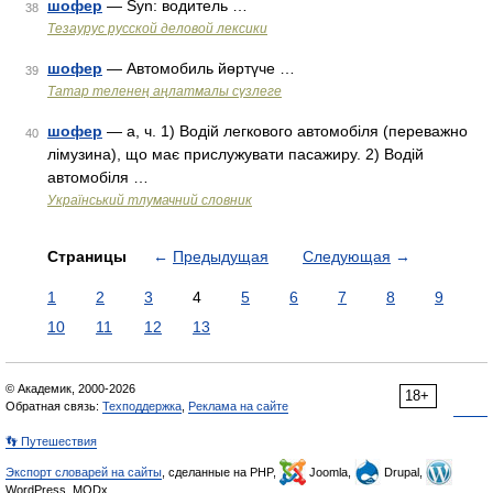
шофер
— Syn: водитель …
38
Тезаурус русской деловой лексики
шофер
— Автомобиль йөртүче …
39
Татар теленең аңлатмалы сүзлеге
шофер
— а, ч. 1) Водій легкового автомобіля (переважно
40
лімузина), що має прислужувати пасажиру. 2) Водій
автомобіля …
Український тлумачний словник
Страницы
←
Предыдущая
Следующая
→
1
2
3
4
5
6
7
8
9
10
11
12
13
© Академик, 2000-2026
18+
Обратная связь:
Техподдержка
,
Реклама на сайте
👣 Путешествия
Экспорт словарей на сайты
, сделанные на PHP,
Joomla,
Drupal,
WordPress, MODx.