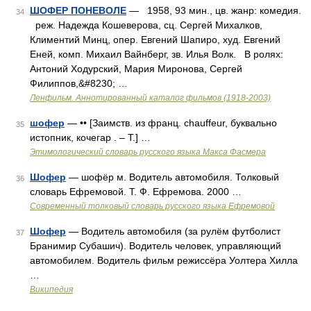
ШОФЕР ПОНЕВОЛЕ
— 1958, 93 мин., цв. жанр: комедия.
34
реж. Надежда Кошеверова, сц. Сергей Михалков,
Климентий Минц, опер. Евгений Шапиро, худ. Евгений
Еней, комп. Михаил Вайнберг, зв. Илья Волк. В ролях:
Антоний Ходурский, Мария Миронова, Сергей
Филиппов,&#8230; …
Ленфильм. Аннотированный каталог фильмов (1918-2003)
шофер
— •• [Заимств. из франц. chauffeur, буквально
35
истопник, кочегар . – Т.] …
Этимологический словарь русского языка Макса Фасмера
Шофер
— шофёр м. Водитель автомобиля. Толковый
36
словарь Ефремовой. Т. Ф. Ефремова. 2000 …
Современный толковый словарь русского языка Ефремовой
Шофер
— Водитель автомобиля (за рулём футболист
37
Бранимир Субашич). Водитель человек, управляющий
автомобилем. Водитель фильм режиссёра Уолтера Хилла
…
Википедия