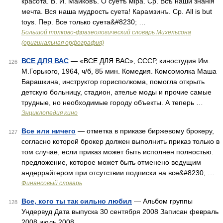
красота. В. И. Майковъ. О суетѣ міра. Ср. Всѣ наши знанія
мечта. Вся наша мудрость суета! Карамзинъ. Ср. All is but
toys. Пер. Все только суета&#8230; …
Большой толково-фразеологический словарь Михельсона
(оригинальная орфография)
ВСЕ ДЛЯ ВАС
— «ВСЕ ДЛЯ ВАС», СССР, киностудия Им.
126
М.Горького, 1964, ч/б, 85 мин. Комедия. Комсомолка Маша
Барашкина, инструктор горисполкома, помогла открыть
детскую больницу, стадион, ателье моды и прочие самые
трудные, но необходимые городу объекты. А теперь …
Энциклопедия кино
Все или ничего
— отметка в приказе биржевому брокеру,
127
согласно которой брокер должен выполнить приказ только в
том случае, если приказ может быть исполнен полностью.
предложение, которое может быть отменено ведущим
андеррайтером при отсутствии подписки на все&#8230; …
Финансовый словарь
Все, кого ты так сильно любил
— Альбом группы
128
Ундервуд Дата выпуска 30 сентября 2008 Записан февраль
2008 июль 2008 …