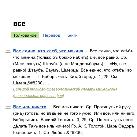
все
Толкование
Перевод
Книги
Все едино, что хлеб, что мякина
— Все едино, что хлѣбъ,
121
что мякина (только бъ брюхо набить) т. е. все равно. Ср.
(Меня зовутъ) Штаубъ (а не Мандельбаумъ).... «Ну, все
равно! Штаубъ, Баумъ, Шмерцъ. Все едино, что хлѣбъ что
мякина».... П. Боборыкинъ. Китай городъ. 1, 28. См.
Шмерц&#8230; …
Большой толково-фразеологический словарь Михельсона
(оригинальная орфография)
Все иль ничего
— Все иль ничего. Ср. Протянуть ей руку
122
(онъ) готовъ, но вѣдь ей не того нужно. Или все, или ничего.
Боборыкинъ. Василій Теркинъ. 3, 29. Ср. По мнѣ: ужъ если
дѣлать Такъ все иль ничего! Гр. А. К. Толстой. Царь Ѳедоръ
Іоанновичъ. 1. Ср. Любовь&#8230; …