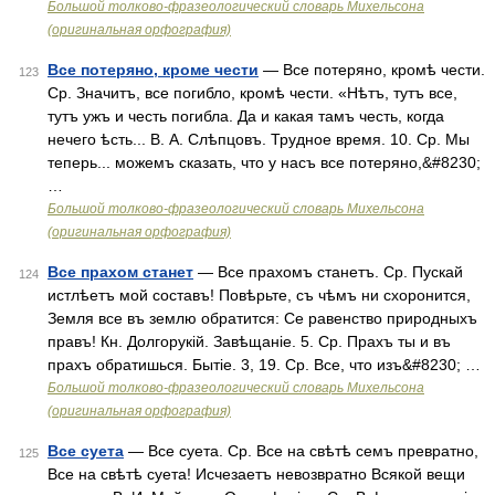
Большой толково-фразеологический словарь Михельсона
(оригинальная орфография)
Все потеряно, кроме чести
— Все потеряно, кромѣ чести.
123
Ср. Значитъ, все погибло, кромѣ чести. «Нѣтъ, тутъ все,
тутъ ужъ и честь погибла. Да и какая тамъ честь, когда
нечего ѣсть... В. А. Слѣпцовъ. Трудное время. 10. Ср. Мы
теперь... можемъ сказать, что у насъ все потеряно,&#8230;
…
Большой толково-фразеологический словарь Михельсона
(оригинальная орфография)
Все прахом станет
— Все прахомъ станетъ. Ср. Пускай
124
истлѣетъ мой составъ! Повѣрьте, съ чѣмъ ни схоронится,
Земля все въ землю обратится: Се равенство природныхъ
правъ! Кн. Долгорукій. Завѣщаніе. 5. Ср. Прахъ ты и въ
прахъ обратишься. Бытіе. 3, 19. Ср. Все, что изъ&#8230; …
Большой толково-фразеологический словарь Михельсона
(оригинальная орфография)
Все суета
— Все суета. Ср. Все на свѣтѣ семъ превратно,
125
Все на свѣтѣ суета! Исчезаетъ невозвратно Всякой вещи