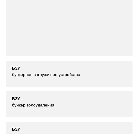
БЗУ
бункерное загрузочное устройство
БЗУ
бункер золоудаления
БЗУ