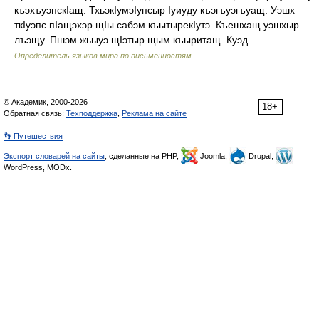
къэхъуэпскӀащ. ТхьэкӀумэӀупсыр Ӏуиуду къэгъуэгъуащ. Уэшх
ткӀуэпс пӀащэхэр щӀы сабэм къытырекӀутэ. Къешхащ уэшхыр
лъэщу. Пшэм жьыуэ щӀэтыр щым къыритащ. Куэд… …
Определитель языков мира по письменностям
© Академик, 2000-2026
18+
Обратная связь:
Техподдержка
,
Реклама на сайте
👣 Путешествия
Экспорт словарей на сайты
, сделанные на PHP,
Joomla,
Drupal,
WordPress, MODx.