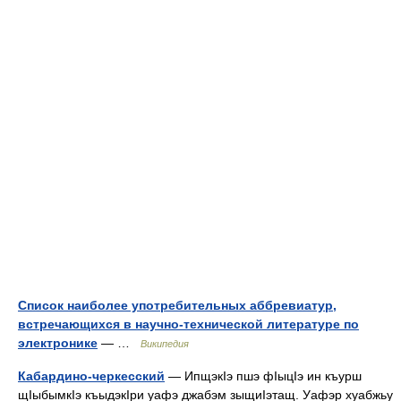
Список наиболее употребительных аббревиатур,
встречающихся в научно-технической литературе по
электронике
— …
Википедия
Кабардино-черкесский
— ИпщэкӀэ пшэ фӀыцӀэ ин къурш
щӀыбымкӀэ къыдэкӀри уафэ джабэм зыщиӀэтащ. Уафэр хуабжьу