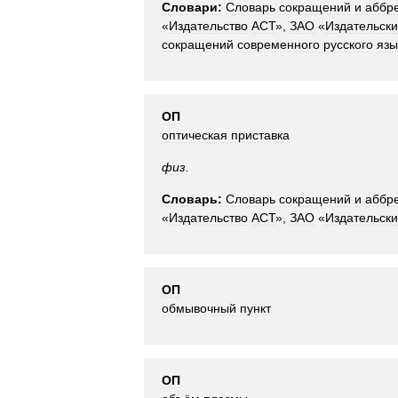
Словари:
Словарь
сокращений
и
аббр
«
Издательство
АСТ
»,
ЗАО
«
Издательск
сокращений
современного
русского
язы
ОП
оптическая
приставка
физ
.
Словарь:
Словарь
сокращений
и
аббр
«
Издательство
АСТ
»,
ЗАО
«
Издательск
ОП
обмывочный
пункт
ОП