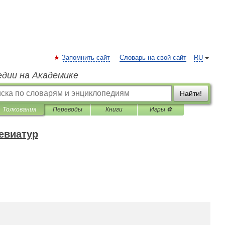
Запомнить сайт
Словарь на свой сайт
RU
едии на Академике
Найти!
Толкования
Переводы
Книги
Игры ⚽
евиатур