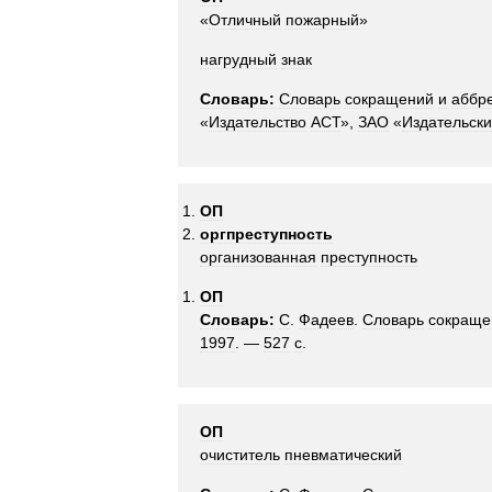
«
Отличный
пожарный
»
нагрудный
знак
Словарь:
Словарь
сокращений
и
аббр
«
Издательство
АСТ
»,
ЗАО
«
Издательск
ОП
оргпреступность
организованная
преступность
ОП
Словарь:
С
.
Фадеев
.
Словарь
сокраще
1997
. —
527
с
.
ОП
очиститель
пневматический