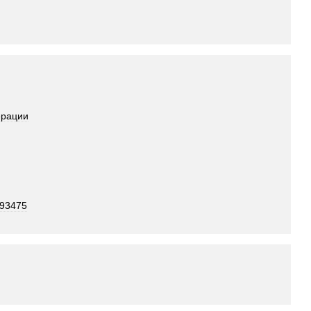
рации
593475