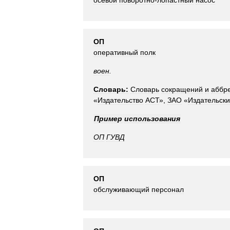
осевой
поворотно
-
лопастный
насос
ОП
оперативный
полк
воен
.
Словарь:
Словарь
сокращений
и
аббр
«
Издательство
АСТ
»,
ЗАО
«
Издательск
Пример
использования
ОП
ГУВД
ОП
обслуживающий
персонал