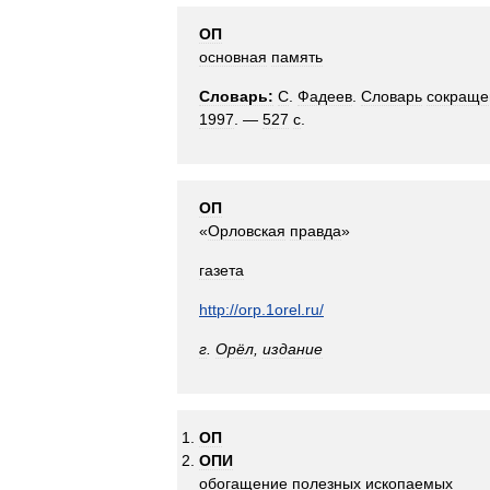
ОП
основная
память
Словарь:
С
.
Фадеев
.
Словарь
сокраще
1997
. —
527
с
.
ОП
«
Орловская
правда
»
газета
http:
//
orp
.
1orel
.
ru
/
г
.
Орёл
,
издание
ОП
ОПИ
обогащение
полезных
ископаемых