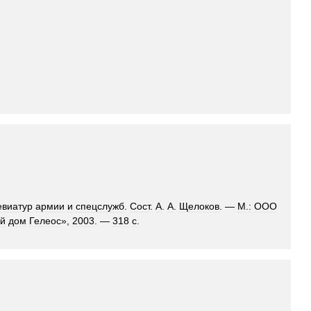
евиатур
армии
и
спецслужб
.
Сост
.
А
.
А
.
Щелоков
. —
М
.
:
ООО
ий
дом
Гелеос
»,
2003
. —
318
с
.