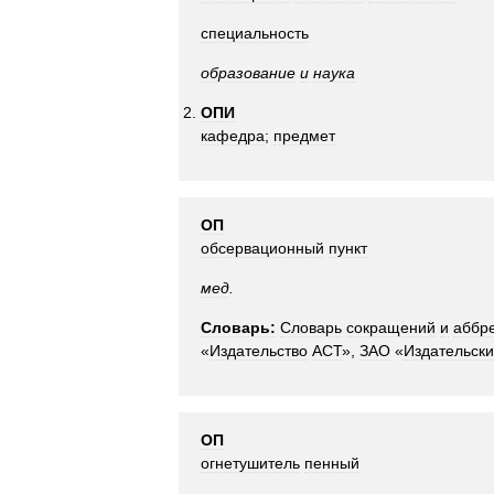
специальность
образование
и
наука
ОПИ
кафедра
;
предмет
ОП
обсервационный
пункт
мед
.
Словарь:
Словарь
сокращений
и
аббр
«
Издательство
АСТ
»,
ЗАО
«
Издательск
ОП
огнетушитель
пенный