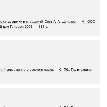
евиатур
армии
и
спецслужб
.
Сост
.
А
.
А
.
Щелоков
. —
М
.
:
ООО
ий
дом
Гелеос
»,
2003
. —
318
с
.
ний
современного
русского
языка
. —
С
.-
Пб
.
:
Политехника
,