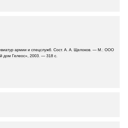
евиатур
армии
и
спецслужб
.
Сост
.
А
.
А
.
Щелоков
. —
М
.
:
ООО
ий
дом
Гелеос
»,
2003
. —
318
с
.