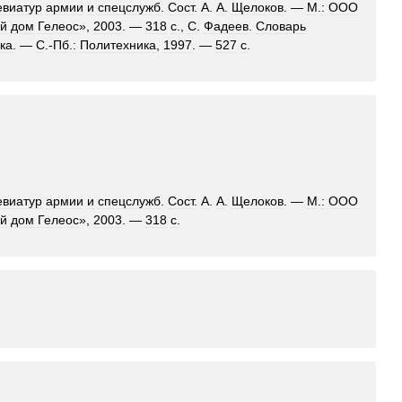
евиатур
армии
и
спецслужб
.
Сост
.
А
.
А
.
Щелоков
. —
М
.
:
ООО
ий
дом
Гелеос
»,
2003
. —
318
с
.,
С
.
Фадеев
.
Словарь
ка
. —
С
.-
Пб
.
:
Политехника
,
1997
. —
527
с
.
евиатур
армии
и
спецслужб
.
Сост
.
А
.
А
.
Щелоков
. —
М
.
:
ООО
ий
дом
Гелеос
»,
2003
. —
318
с
.