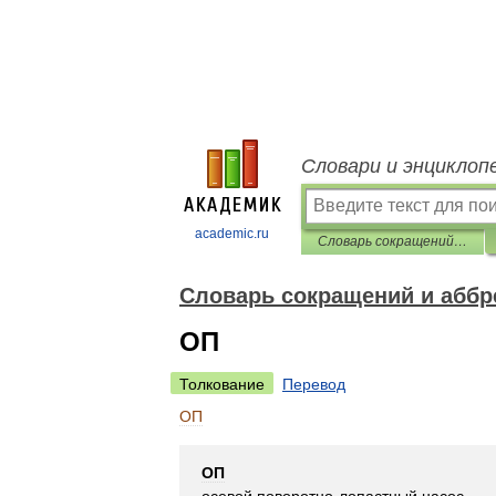
Словари и энциклоп
academic.ru
Словарь сокращений и аббревиатур
Словарь сокращений и аббр
ОП
Толкование
Перевод
ОП
ОП