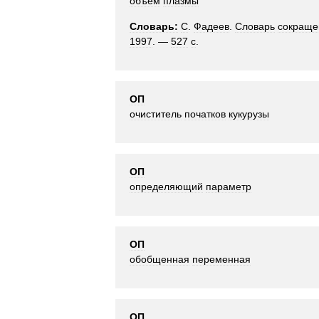
объём
плазмы
Словарь:
С
.
Фадеев
.
Словарь
сокраще
1997
. —
527
с
.
ОП
очиститель
початков
кукурузы
ОП
определяющий
параметр
ОП
обобщенная
переменная
ОП