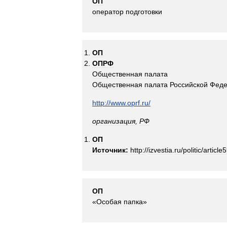
ОП
оператор
подготовки
ОП
ОПРФ
Общественная
палата
Общественная
палата
Российской
Феде
http:
//
www
.
oprf
.
ru
/
организация
,
РФ
ОП
Источник:
http:
//
izvestia
.
ru
/
politic
/
article
ОП
«
Особая
папка
»