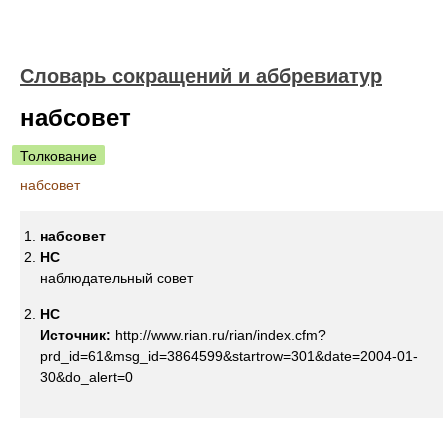
Словарь сокращений и аббревиатур
набсовет
Толкование
набсовет
набсовет
НС
наблюдательный совет
НС
Источник:
http://www.rian.ru/rian/index.cfm?
prd_id=61&msg_id=3864599&startrow=301&date=2004-01-
30&do_alert=0