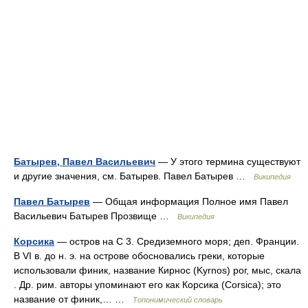
Батырев, Павел Васильевич
— У этого термина существуют
и другие значения, см. Батырев. Павел Батырев …
Википедия
Павел Батырев
— Общая информация Полное имя Павел
Васильевич Батырев Прозвище …
Википедия
Корсика
— остров на С 3. Средиземного моря; деп. Франции.
В VI в. до н. э. на острове обосновались греки, которые
использовали финик, название Кирнос (Kyrnos) рог, мыс, скала
. Др. рим. авторы упоминают его как Корсика (Corsica); это
название от финик,… …
Топонимический словарь