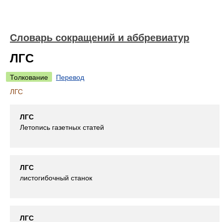
Словарь сокращений и аббревиатур
ЛГС
Толкование
Перевод
ЛГС
ЛГС
Летопись газетных статей
ЛГС
листогибочный станок
ЛГС