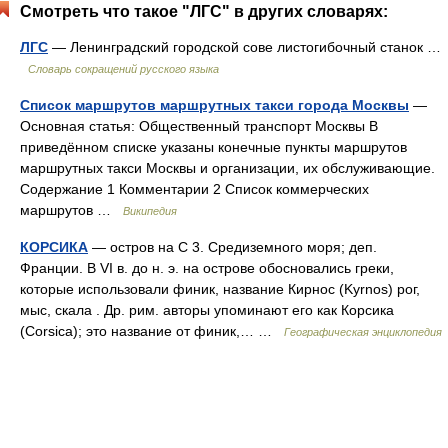
Смотреть что такое "ЛГС" в других словарях:
ЛГС
— Ленинградский городской сове листогибочный станок …
Словарь сокращений русского языка
Список маршрутов маршрутных такси города Москвы
—
Основная статья: Общественный транспорт Москвы В
приведённом списке указаны конечные пункты маршрутов
маршрутных такси Москвы и организации, их обслуживающие.
Содержание 1 Комментарии 2 Список коммерческих
маршрутов …
Википедия
КОРСИКА
— остров на С 3. Средиземного моря; деп.
Франции. В VI в. до н. э. на острове обосновались греки,
которые использовали финик, название Кирнос (Kyrnos) рог,
мыс, скала . Др. рим. авторы упоминают его как Корсика
(Corsica); это название от финик,… …
Географическая энциклопедия