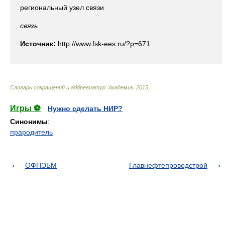
региональный узел связи
связь
Источник:
http://www.fsk-ees.ru/?p=671
Словарь сокращений и аббревиатур
.
Академик
.
2015
.
Игры ⚽
Нужно сделать НИР?
Синонимы
:
прародитель
ОФПЭБМ
Главнефтепроводстрой