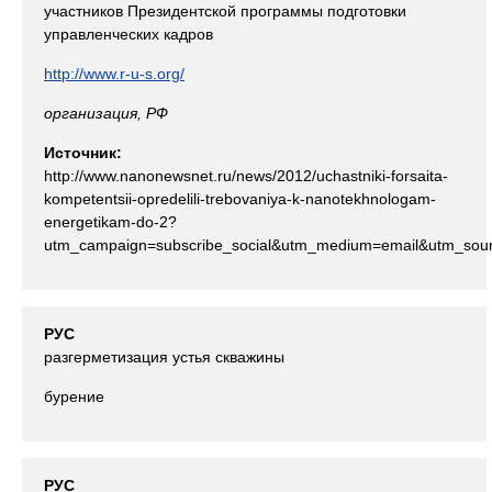
участников Президентской программы подготовки
управленческих кадров
http://www.r-u-s.org/
организация, РФ
Источник:
http://www.nanonewsnet.ru/news/2012/uchastniki-forsaita-
kompetentsii-opredelili-trebovaniya-k-nanotekhnologam-
energetikam-do-2?
utm_campaign=subscribe_social&utm_medium=email&utm_sour
РУС
разгерметизация устья скважины
бурение
РУС