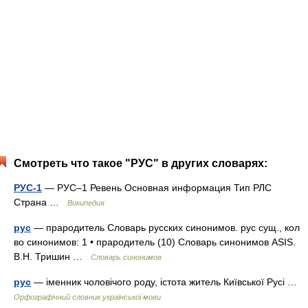
Смотреть что такое "РУС" в других словарях:
РУС-1
— РУС–1 Ревень Основная информация Тип РЛС
Страна …
Википедия
рус
— прародитель Словарь русских синонимов. рус сущ., кол
во синонимов: 1 • прародитель (10) Словарь синонимов ASIS.
В.Н. Тришин …
Словарь синонимов
рус
— іменник чоловічого роду, істота житель Київської Русі …
Орфографічний словник української мови