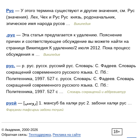
Рус
— У этого термина существуют и другие значения, см. Рус
(значения). Лех, Чех и Рус Рус князь, родоначальник,
эпическое имя народа русов …
Википедия
.рус
— Эта статья предлагается к удалению. Пояснение
причин и соответствующее обсуждение вы можете найти на
странице Википедия:К удалению/2 июля 2012. Пока процесс
обсуждения н …
Википедия
рус.
— р. рус. русск. русский рус. Словарь: С. Фадеев. Словарь
сокращений современного русского языка. С. Пб.:
Политехника, 1997. 527 с. русск. Словарь: С. Фадеев. Словарь
сокращений современного русского языка. С. Пб.:
Политехника, 1997. 527 с …
Словарь сокращений и аббревиатур
русӣ
— [روسي] 1. мансуб ба халқи рус 2. забони халқи рус …
Фарҳанги тафсирии забони тоҷикӣ
© Академик, 2000-2026
18+
Обратная связь:
Техподдержка
,
Реклама на сайте