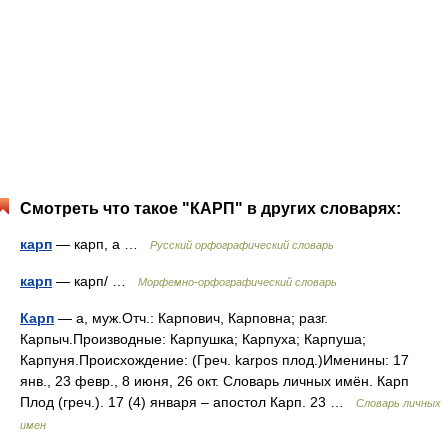
Смотреть что такое "КАРП" в других словарях:
карп
— карп, а …
Русский орфографический словарь
карп
— карп/ …
Морфемно-орфографический словарь
Карп
— а, муж.Отч.: Карпович, Карповна; разг.
Карпыч.Производные: Карпушка; Карпуха; Карпуша;
Карпуня.Происхождение: (Греч. karpos плод.)Именины: 17
янв., 23 февр., 8 июня, 26 окт. Словарь личных имён. Карп
Плод (греч.). 17 (4) января – апостол Карп. 23 …
Словарь личных
имен