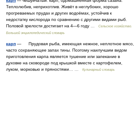
карп
— чешуйчатый. карп, одомашненная форма сазана.
Теплолюбив, неприхотлив. Живёт в неглубоких, хорошо
прогреваемых прудах и других водоёмах, устойчив к
недостатку кислорода по сравнению с другими видами рыб.
Половой зрелости достигает на 4—6 году …
Сельское хозяйство.
Большой энциклопедический словарь
карп
— Прудовая рыба, имеющая нежное, неплотное мясо,
часто сохраняющее запах тины. Поэтому наилучшим видом
приготовления карпа является тушение или запекание в
духовке на сковороде под крышкой вместе с картофелем,
луком, морковью и пряностями… …
Кулинарный словарь