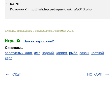
КАРП
Источник:
http://fishdep.petropavlovsk.ru/p040.php
Словарь сокращений и аббревиатур
.
Академик
.
2015
.
Игры ⚽
Нужна курсовая?
Синонимы
:
золотистый карп
,
имя
,
карпий
,
карпия
,
рыба
,
сазан
,
цветной
карп
СКаТ
НО КАРП