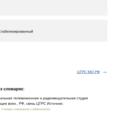
стабилизированный
ЦТРС МО РФ
х словарях:
ьная телевизионная и радиовещательная студия
ии воен., РФ, связь ЦТРС Источник:
…
Словарь сокращений и аббревиатур