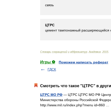
связь
ЦТРС
цемент
тампонажный
расширяющийся
Словарь
сокращений
и
аббревиатур
.
Академик
.
2015
.
Игры ⚽
Поможем написать реферат
ГДСК
Смотреть что такое "ЦТРС" в други
ЦТРС МО РФ
— ЦТРС ЦТРС МО РФ Централ
Министерства обороны Российской Федерац
http://www.mil.ru/index.php?menu id=860 