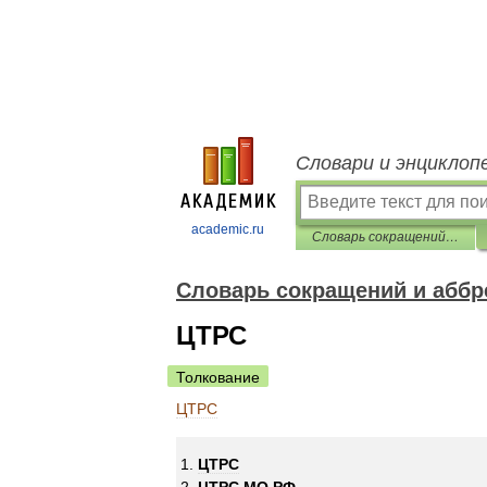
Словари и энциклоп
academic.ru
Словарь сокращений и аббревиатур
Словарь сокращений и аббр
ЦТРС
Толкование
ЦТРС
ЦТРС