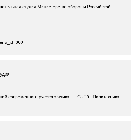
щательная
студия
Министерства
обороны
Российской
enu
_
id
=
860
тудия
ний
современного
русского
языка
. —
С
.-
Пб
.
:
Политехника
,