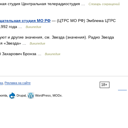
ная студия Центральная телерадиостудия …
Словарь сокращений
щательная студия МО РФ
— (ЦТРС МО РФ) Эмблема ЦТРС
 1992 года …
Википедия
ют и другие значения, см. Звезда (значения). Радио Звезда
ия «Звезда» …
Википедия
й Захарович Бронза …
Википедия
ка
,
Реклама на сайте
18+
omla,
Drupal,
WordPress, MODx.