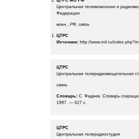
ЦТРС
МО
РФ
Центральная
телевизионная
и
радиове
Федерации
воен
.,
РФ
,
связь
ЦТРС
Источник:
http:
//
www
.
mil
.
ru
/
index
.
php
?
m
ЦТРС
Центральная
телерадиовещательная
с
связь
Словарь:
С
.
Фадеев
.
Словарь
сокраще
1997
. —
527
с
.
ЦТРС
Центральная
телерадиостудия