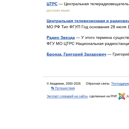
ЦТРС
— Центральная телерадиовещатель
русского языка
Центральная телевизионная и радиове
МО РФ Тип ФГУП Год основания 28 июля
Радио Звезда
— У этого термина существу
ФГУ МО ЦТРС Национальная радиостанц
Бронза, Григорий Захарович
— Григори
© Академик, 2000-2026
Обратная связь:
Техподдерж
👣 Путешествия
Экспорт словарей на сайты
, сделанные на PHP,
Jo