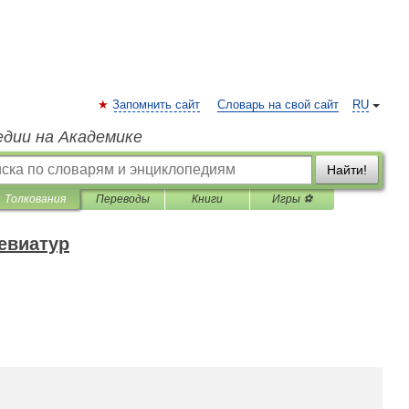
Запомнить сайт
Словарь на свой сайт
RU
едии на Академике
Найти!
Толкования
Переводы
Книги
Игры ⚽
евиатур