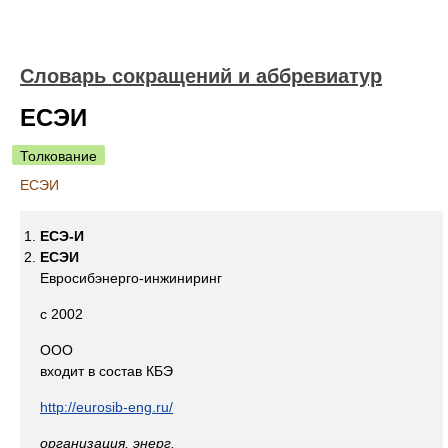
Словарь сокращений и аббревиатур
ЕСЭИ
Толкование
ЕСЭИ
ЕСЭ-И
ЕСЭИ
Евросибэнерго-инжиниринг
с 2002
ООО
входит в состав КБЭ
http://eurosib-eng.ru/
организация, энерг.