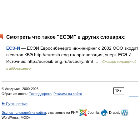
Смотреть что такое "ЕСЭИ" в других словарях:
ЕСЭ-И
— ЕСЭИ Евросибэнерго инжиниринг с 2002 ООО входит
в состав КБЭ http://eurosib eng.ru/​ организация, энерг. ЕСЭ И
Источник: http://eurosib eng.ru/a/cadry.html …
Словарь сокращений
и аббревиатур
© Академик, 2000-2026
18+
Обратная связь:
Техподдержка
,
Реклама на сайте
👣 Путешествия
Экспорт словарей на сайты
, сделанные на PHP,
Joomla,
Drupal,
WordPress, MODx.