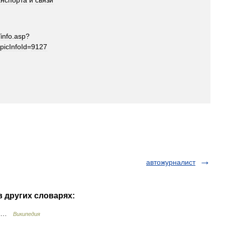
анспорта
и
связи
/
info
.
asp
?
picInfoId
=
9127
автожурналист
в других словарях:
т …
Википедия