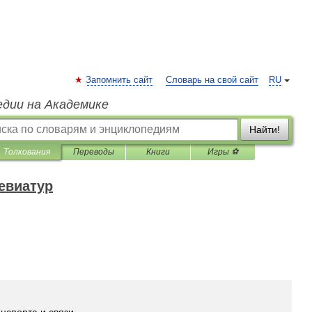
Запомнить сайт
Словарь на свой сайт
RU
едии на Академике
Найти!
Толкования
Переводы
Книги
Игры ⚽
евиатур