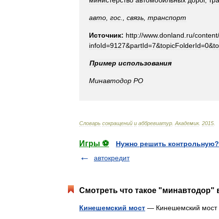
министерство
автомобильных
дорог
,
тр
авто
,
гос
.,
связь
,
транспорт
Источник:
http:
//
www
.
donland
.
ru
/
content
infoId
=
9127
&
partId
=
7
&
topicFolderId
=
0
&
to
Пример
использования
Минавтодор
РО
Словарь
сокращений
и
аббревиатур
.
Академик
.
2015
.
Игры ⚽
Нужно решить контрольную?
автокредит
Смотреть что такое "минавтодор" 
Кинешемский мост
— Кинешемский мос