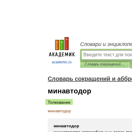
Словари и энциклоп
academic.ru
Словарь сокращений и аббревиатур
Словарь сокращений и аббр
минавтодор
Толкование
минавтодор
минавтодор