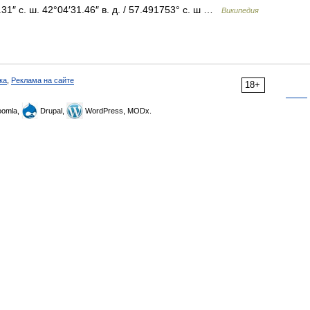
1″ с. ш. 42°04′31.46″ в. д. / 57.491753° с. ш …
Википедия
ка
,
Реклама на сайте
18+
omla,
Drupal,
WordPress, MODx.