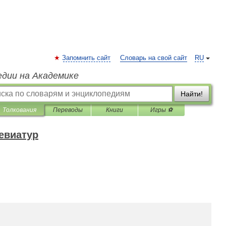
Запомнить сайт
Словарь на свой сайт
RU
едии на Академике
Найти!
Толкования
Переводы
Книги
Игры ⚽
евиатур