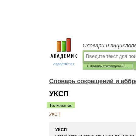
Словари и энциклоп
academic.ru
Словарь сокращений и аббревиатур
Словарь сокращений и аббр
УКСП
Толкование
УКСП
УКСП