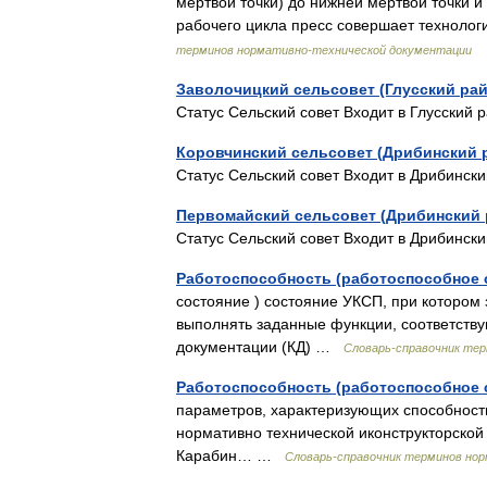
мертвой точки) до нижней мертвой точки 
рабочего цикла пресс совершает технол
терминов нормативно-технической документации
Заволочицкий сельсовет (Глусский рай
Статус Сельский совет Входит в Глусски
Коровчинский сельсовет (Дрибинский 
Статус Сельский совет Входит в Дрибинс
Первомайский сельсовет (Дрибинский 
Статус Сельский совет Входит в Дрибинс
Работоспособность (работоспособное 
состояние ) состояние УКСП, при котором
выполнять заданные функции, соответству
документации (КД) …
Словарь-справочник те
Работоспособность (работоспособное 
параметров, характеризующих способност
нормативно технической иконструкторской 
Карабин… …
Словарь-справочник терминов но