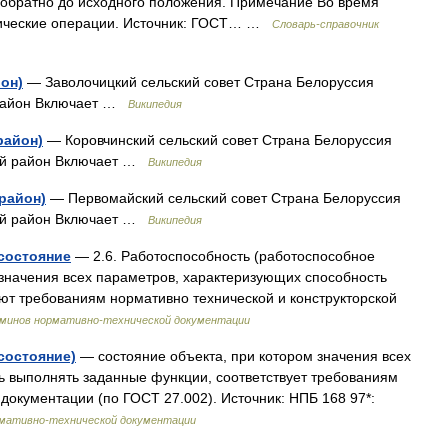
и обратно до исходного положения. Примечание Во время
огические операции. Источник: ГОСТ… …
Словарь-справочник
он)
— Заволочицкий сельский совет Страна Белоруссия
й район Включает …
Википедия
район)
— Коровчинский сельский совет Страна Белоруссия
кий район Включает …
Википедия
район)
— Первомайский сельский совет Страна Белоруссия
кий район Включает …
Википедия
состояние
— 2.6. Работоспособность (работоспособное
 значения всех параметров, характеризующих способность
ют требованиям нормативно технической и конструкторской
рминов нормативно-технической документации
состояние)
— состояние объекта, при котором значения всех
ь выполнять заданные функции, соответствует требованиям
документации (по ГОСТ 27.002). Источник: НПБ 168 97*:
рмативно-технической документации