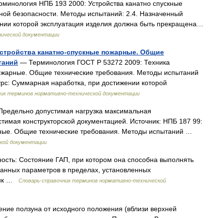
минология НПБ 193 2000: Устройства канатно спускные
ной безопасности. Методы испытаний: 2.4. Назначенный
ении которой эксплуатация изделия должна быть прекращена…
нической документации
 Устройства канатно-спускные пожарные. Общие
таний
— Терминология ГОСТ Р 53272 2009: Техника
пожарные. Общие технические требования. Методы испытаний
урс: Суммарная наработка, при достижении которой
ник терминов нормативно-технической документации
Предельно допустимая нагрузка максимальная
стимая конструкторской документацией. Источник: НПБ 187 99:
рные. Общие технические требования. Методы испытаний …
кой документации
ость: Состояние ГАП, при котором она способна выполнять
данных параметров в пределах, установленных
ник …
Словарь-справочник терминов нормативно-технической
ение ползуна от исходного положения (вблизи верхней