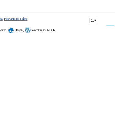
ка
,
Реклама на сайте
18+
omla,
Drupal,
WordPress, MODx.