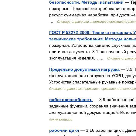
безопасности. Методы испытаний
— Тер
пожарные. Технические требования пожар
ресурс суммарная наработка, при достиж
…
Словарь-справочник терминов нормативно-тех
ГОСТ Р 53272-2009: Техника пожарная.
технические требования. Методы испы
пожарная. Устройства канатно спускные 
оригинал документа: 3.1 назначенный рес
эксплуатация изделия… …
Словарь-справоч
Предельно допустимая нагрузка
— 3.9. 
эксплуатационная нагрузка на УСРП, допу
Устройства спасательные рукавные пожа
Словарь-справочник терминов нормативно-техничес
работоспособность
— 3.9 работоспособн
заданные функции, сохраняя значения за
эксплуатационной документацией. Источ
документации
рабочий цикл
— 3.16 рабочий цикл: Движ