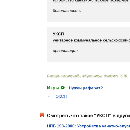
устройство
канатно
-
спускное
пожарное
безопасность
УКСП
унитарное
коммунальное
сельскохозяй
организация
Словарь
сокращений
и
аббревиатур
.
Академик
.
2015
.
Игры ⚽
Нужен реферат?
ЭКСП
Смотреть что такое "УКСП" в други
НПБ 193-2000: Устройства канатно-спу