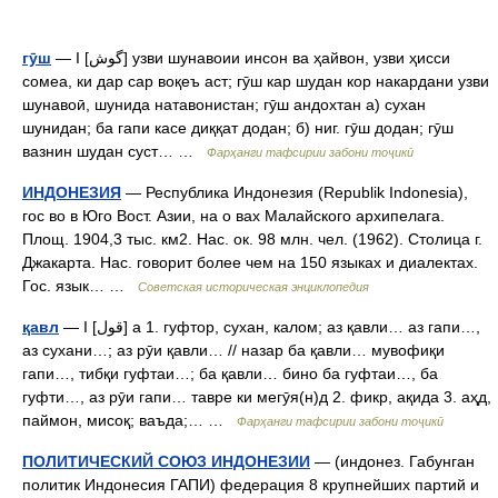
гӯш
— I [گوش] узви шунавоии инсон ва ҳайвон, узви ҳисси
сомеа, ки дар сар воқеъ аст; гӯш кар шудан кор накардани узви
шунавоӣ, шунида натавонистан; гӯш андохтан а) сухан
шунидан; ба гапи касе диққат додан; б) ниг. гӯш додан; гӯш
вазнин шудан суст… …
Фарҳанги тафсирии забони тоҷикӣ
ИНДОНЕЗИЯ
— Республика Индонезия (Republik Indonesia),
гос во в Юго Вост. Азии, на о вах Малайского архипелага.
Площ. 1904,3 тыс. км2. Нас. ок. 98 млн. чел. (1962). Столица г.
Джакарта. Нас. говорит более чем на 150 языках и диалектах.
Гос. язык… …
Советская историческая энциклопедия
қавл
— I [قول] а 1. гуфтор, сухан, калом; аз қавли… аз гапи…,
аз сухани…; аз рӯи қавли… // назар ба қавли… мувофиқи
гапи…, тибқи гуфтаи…; ба қавли… бино ба гуфтаи…, ба
гуфти…, аз рӯи гапи… тавре ки мегӯя(н)д 2. фикр, ақида 3. аҳд,
паймон, мисоқ; ваъда;… …
Фарҳанги тафсирии забони тоҷикӣ
ПОЛИТИЧЕСКИЙ СОЮЗ ИНДОНЕЗИИ
— (индонез. Габунган
политик Индонесия ГАПИ) федерация 8 крупнейших партий и