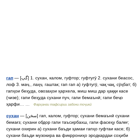
гап
— [گپ] 1. сухан, калом, гуфтор; гуфтугӯ 2. сухани беасос,
лоф 3. маҷ., лаҳҷ. гаштак; гап гап а) гуфтугӯ, чақ чақ, сӯҳбат; б)
гапҳои беҳуда, овозаҳои ҳархела, миш миш дар ҳаққи касе
(чизе); гапи беҳуда сухани пуч, гапи бемаънӣ; гапи беҷо
ҳарфи… …
Фарҳанги тафсирии забони тоҷикӣ
сухан
— [سخن] гап, калом, гуфтор; сухани бемаънӣ сухани
бемағз; сухани обдор гапи таъсирбахш, гапи фасеҳу балеғ;
сухани охирин а) сухани баъди ҳамаи гапҳо гуфтаи касе; б)
сухани баъди музокира ва фикррониҳо эродкардаи соҳиби