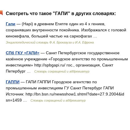
Смотреть что такое "ГАПИ" в других словарях:
Гапи
— (Hapi) в древнем Египте один из 4 х гениев,
сохранявших внутренности покойника. Изображался с головой
кинокефала, большей частью на саркофагах …
Энциклопедический словарь Ф.А. Брокгауза и И.А. Ефрона
СПб ГКУ «ГАПИ»
— Санкт Петербургское государственное
казённое учреждение «Городское агентство по промышленным
инвестициям» http://spbgapi.ru/​ гос., организация, Санкт
Петербург …
Словарь сокращений и аббревиатур
ГАППИ
— ГАПИ ГАППИ Городское агентство по
промышленным инвестициям ГУ Санкт Петербург ГАПИ
Источник: http://bn.bsn.ru/newsshow1.shtml?date=27.9.2004&id
sn=1459 …
Словарь сокращений и аббревиатур