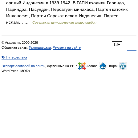
орг ций Индонезии в 1939 1942. В ГАПИ входили Гериндо,
Париндра, Пасундан, Персатуан минахаса, Партеи католик
Индонесия, Партеи Сарекат ислам Индонесия, Партеи
ислам… …
Советская историческая энциклопедия
© Академик, 2000-2026
18+
Обратная связь:
Техподдержка
,
Реклама на сайте
👣 Путешествия
Экспорт словарей на сайты
, сделанные на PHP,
Joomla,
Drupal,
WordPress, MODx.