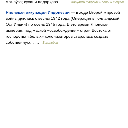
маърӯза; сухани подарҳаво… …
Фарҳанги тафсирии забони тоҷикӣ
Японская оккупация Индонезии
— в ходе Второй мировой
войны длилась с весны 1942 года (Операция в Голландской
Ост Индии) по осень 1945 года. В это время Японская
империя, под маской «освобождения» стран Востока от
господства «белых» колонизаторов старалась создать
собственную… …
Википедия