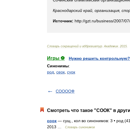
Сочинский
олимпийский
организацион
Краснодарский
край
,
организация
,
спо
Источник:
http:
//
gzt
.
ru
/
business
/
2007
/
07
Словарь
сокращений
и
аббревиатур
.
Академик
.
2015
.
Игры ⚽
Нужно решить контрольную?
Синонимы
:
род
,
сеок
,
суок
СООООФ
Смотреть что такое "СООК" в друг
соок
— сущ., кол во синонимов: 3 • род (41
2013 …
Словарь синонимов