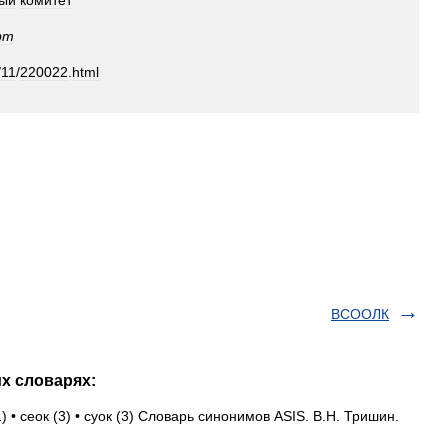
ный
комитет
рт
/
11
/
220022
.
html
ВСООЛК
их словарях:
) • сеок (3) • суок (3) Словарь синонимов ASIS. В.Н. Тришин.