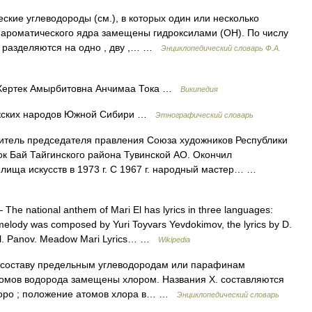
ские углеводороды (см.), в которых один или несколько
 ароматического ядра замещены гидроксилами (ОН). По числу
 разделяются на одно , дву ,… …
Энциклопедический словарь Ф.А.
ертек Амырбитовна Анчимаа Тока …
Википедия
тюркских народов Южной Сибири …
Этнографический словарь
тель председателя правления Союза художников Республики
оок Бай Тайгинского района Тувинской АО. Окончил
лища искусств в 1973 г. С 1967 г. народный мастер… …
The national anthem of Mari El has lyrics in three languages:
melody was composed by Yuri Toyvars Yevdokimov, the lyrics by D.
y Vl. Panov. Meadow Mari Lyrics… …
Wikipedia
о составу предельным углеводородам или парафинам
томов водорода замещены хлором. Названия X. составляются
хлоро ; положение атомов хлора в… …
Энциклопедический словарь