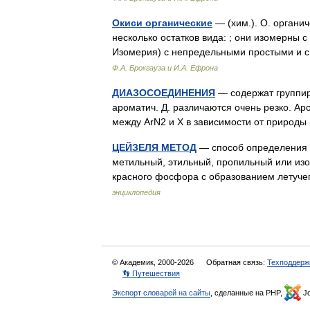
Окиси органические
— (хим.). О. органи
несколько остатков вида: ; они изомерны 
Изомерия) с непредельными простыми 
Ф.А. Брокгауза и И.А. Ефрона
ДИАЗОСОЕДИНEНИЯ
— содержат группиро
ароматич. Д. различаются очень резко. Ар
между ArN2 и X в зависимости от природы
ЦЕЙЗЕЛЯ МЕТОД
— способ определения а
метильный, этильный, пропильный или изо
красного фосфора с образованием летуче
энциклопедия
© Академик, 2000-2026
Обратная связь:
Техподдерж
👣 Путешествия
Экспорт словарей на сайты
, сделанные на PHP,
Jo