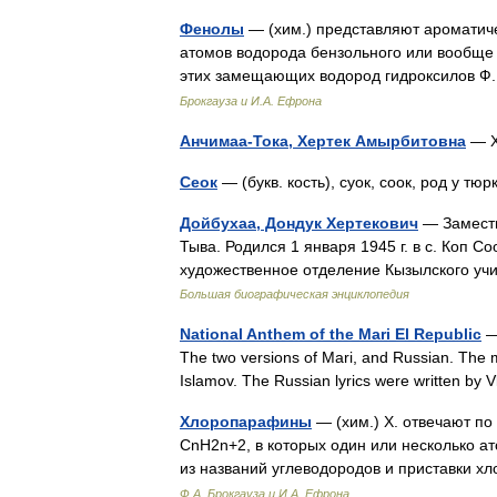
Фенолы
— (хим.) представляют ароматиче
атомов водорода бензольного или вообще
этих замещающих водород гидроксилов Ф.
Брокгауза и И.А. Ефрона
Анчимаа-Тока, Хертек Амырбитовна
— Х
Сеок
— (букв. кость), суок, соок, род у 
Дойбухаа, Дондук Хертекович
— Замести
Тыва. Родился 1 января 1945 г. в с. Коп С
художественное отделение Кызылского учи
Большая биографическая энциклопедия
National Anthem of the Mari El Republic
— 
The two versions of Mari, and Russian. The 
Islamov. The Russian lyrics were written b
Хлоропарафины
— (хим.) Х. отвечают п
СnН2n+2, в которых один или несколько а
из названий углеводородов и приставки 
Ф.А. Брокгауза и И.А. Ефрона