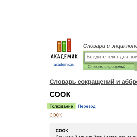
Словари и энциклоп
academic.ru
Словарь сокращений и аббревиатур
Словарь сокращений и аббр
СООК
Толкование
Перевод
СООК
СООК