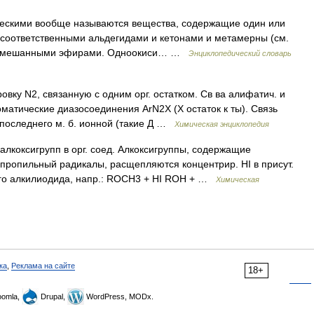
ческими вообще называются вещества, содержащие один или
с соответственными альдегидами и кетонами и метамерны (см.
и смешанными эфирами. Одноокиси… …
Энциклопедический словарь
вку N2, связанную с одним орг. остатком. Св ва алифатич. и
оматические диазосоединения ArN2X (Х остаток к ты). Связь
 последнего м. б. ионной (такие Д …
Химическая энциклопедия
лкоксигрупп в орг. соед. Алкоксигруппы, содержащие
пропильный радикалы, расщепляются концентрир. HI в присут.
го алкилиодида, напр.: ROCH3 + HI ROH + …
Химическая
ка
,
Реклама на сайте
18+
omla,
Drupal,
WordPress, MODx.