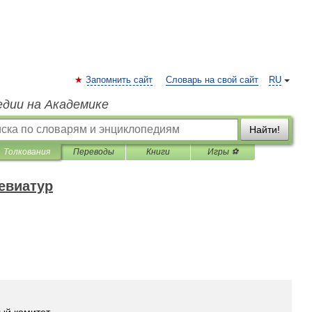
Запомнить сайт
Словарь на свой сайт
RU
едии на Академике
Найти!
Толкования
Переводы
Книги
Игры ⚽
евиатур