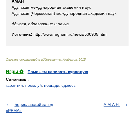
АМАН
Адыгская международная академия наук
Адыгская (Черкесская) международная академия наук
Адыгея, образование и наука
Источник:
http://www.regnum.ru/news/500905.html
Словарь сокращений и аббревиатур
.
Академик
.
2015
.
Игры ⚽
Поможем написать курсовую
Синонимы
:
гарантия
,
помилуй
,
пощади
,
сдаюсь
Бориславский завод
А.М.А.Н.
«РЕМА»