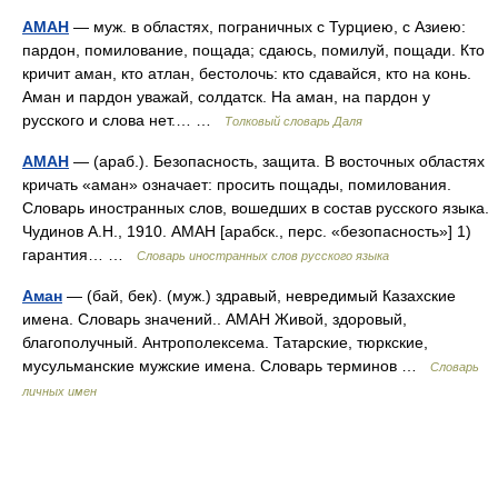
АМАН
— муж. в областях, пограничных с Турциею, с Азиею:
пардон, помилование, пощада; сдаюсь, помилуй, пощади. Кто
кричит аман, кто атлан, бестолочь: кто сдавайся, кто на конь.
Аман и пардон уважай, солдатск. На аман, на пардон у
русского и слова нет.… …
Толковый словарь Даля
АМАН
— (араб.). Безопасность, защита. В восточных областях
кричать «аман» означает: просить пощады, помилования.
Словарь иностранных слов, вошедших в состав русского языка.
Чудинов А.Н., 1910. АМАН [арабск., перс. «безопасность»] 1)
гарантия… …
Словарь иностранных слов русского языка
Аман
— (бай, бек). (муж.) здравый, невредимый Казахские
имена. Словарь значений.. АМАН Живой, здоровый,
благополучный. Антрополексема. Татарские, тюркские,
мусульманские мужские имена. Словарь терминов …
Словарь
личных имен