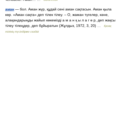
аман
— бол. Аман жүр, құдай сені аман сақтасын. Аман қыла
көр. «Аман сақта» деп тілек тілеу. – О, жаман түгелер, кәне,
алақандарыңды жайып көкемізді а м а н қ ы л а г ө р, деп жақсы
тілеу тілеңдер, деп бұйыратын (Жұлдыз, 1972, 3, 20) …
Қазақ
тілінің түсіндірме сөздігі