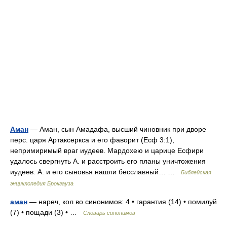
Аман
— Аман, сын Амадафа, высший чиновник при дворе
перс. царя Артаксеркса и его фаворит (Есф 3:1),
непримиримый враг иудеев. Мардохею и царице Есфири
удалось свергнуть А. и расстроить его планы уничтожения
иудеев. А. и его сыновья нашли бесславный… …
Библейская
энциклопедия Брокгауза
аман
— нареч, кол во синонимов: 4 • гарантия (14) • помилуй
(7) • пощади (3) • …
Словарь синонимов