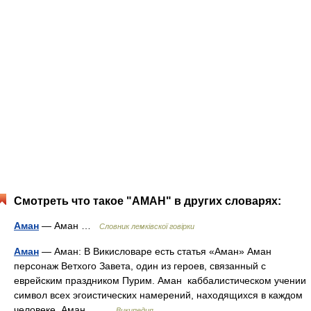
Смотреть что такое "АМАН" в других словарях:
Аман
— Аман …
Словник лемківскої говірки
Аман
— Аман: В Викисловаре есть статья «Аман» Аман
персонаж Ветхого Завета, один из героев, связанный с
еврейским праздником Пурим. Аман каббалистическом учении
символ всех эгоистических намерений, находящихся в каждом
человеке. Аман… …
Википедия