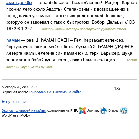
аман де кёр
— amant de coeur. Возлюбленный. Рецкер. Карпов
прожил лето около Авдотьи Степановны и к возвращению в
город начал уж сильно тяготиться ролью amant de coeur ,
которую он завоевал с такою быстротою. Бобор. Дельцы. // ОЗ
1872 6 1 297 …
Исторический словарь галлицизмов русского языка
һаман
— рәв. 1. ҺАМАН САЕН – Гел, һәрвакыт; өзлексез,
бертуктаусыз һаман майлы ботка булмый 2. ҺАМАН (ДА) ӘЛЕ –
Хәзергә чаклы, әлегәчә син һаман юк 3. терк. Барыбер, шуңа
карамастан бабай күп яшәгән, ләкин һаман сәләцмәт …
Татар
теленең аңлатмалы сүзлеге
© Академик, 2000-2026
18+
Обратная связь:
Техподдержка
,
Реклама на сайте
👣 Путешествия
Экспорт словарей на сайты
, сделанные на PHP,
Joomla,
Drupal,
WordPress, MODx.