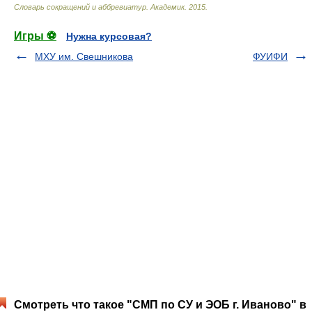
Словарь сокращений и аббревиатур
.
Академик
.
2015
.
Игры ⚽
Нужна курсовая?
МХУ им. Свешникова
ФУИФИ
Смотреть что такое "СМП по СУ и ЭОБ г. Иваново" в