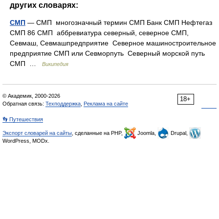
других словарях:
СМП
— СМП многозначный термин СМП Банк СМП Нефтегаз
СМП 86 СМП аббревиатура северный, северное СМП,
Севмаш, Севмашпредприятие Северное машиностроительное
предприятие СМП или Севморпуть Северный морской путь
СМП …
Википедия
© Академик, 2000-2026
18+
Обратная связь:
Техподдержка
,
Реклама на сайте
👣 Путешествия
Экспорт словарей на сайты
, сделанные на PHP,
Joomla,
Drupal,
WordPress, MODx.