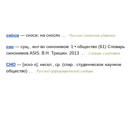
сно́си
— сноси; на сносях …
Русское словесное ударение
сно
— сущ., кол во синонимов: 1 • общество (61) Словарь
синонимов ASIS. В.Н. Тришин. 2013 …
Словарь синонимов
СНО
— [эснэ о], нескл., ср. (сокр.: студенческое научное
общество) …
Русский орфографический словарь