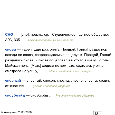
СНО
— [сно], неизм., ср. Студенческое научное общество.
АГС, 335 …
Толковый словарь языка Совдепии
сно́ва
— нареч. Еще раз, опять. Прощай, Ганна! раздались
позади ее слова, сопровождаемые поцелуем. Прощай, Ганна!
раздалось снова, и снова поцеловал ее кто то в щеку. Гоголь,
Майская ночь. [Мать] ходила по комнате, садилась у окна,
смотрела на улицу,… …
Малый академический словарь
сно́сный
— сносный, сносен, сносна, сносно, сносны; сравн.
ст. сноснее …
Русское словесное ударение
сно́ублэ́йд
— сноублэйд …
Русское словесное ударение
© Академик, 2000-2026
18+