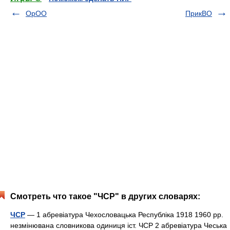
ОрОО
ПрикВО
Смотреть что такое "ЧСР" в других словарях:
ЧСР
— 1 абревіатура Чехословацька Республіка 1918 1960 рр.
незмінювана словникова одиниця іст. ЧСР 2 абревіатура Чеська