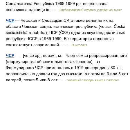
Соціалістична Республіка 1968 1989 рр. незмінювана
словникова одиниця іст …
Орфографічний словник української мови
ЧСР
— Чешская и Словацкая СР, а также деление их на
области Чешская социалистическая республика (чешск. Česká
socialistická republika), ЧСР (ČSR) одна из двух федеративных
республик ЧССР в 1969 1990. Её территория полностью
соответствует современной… …
Википедия
ЧСР
— [че се эр], неизм., м. Член семьи репрессированного
(формулировка обвинительного заключения). ◘
Формулировка ЧСР применялась с 1919 до середины 30 х г.,
первоначально давали год два высылки, а потом по 3 или 5 лет
лагерей, позже 5 или 8 лет …
Толковый словарь языка Совдепии