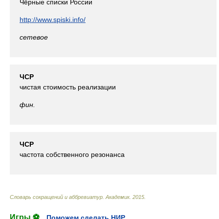
Чёрные списки России
http://www.spiski.info/
сетевое
ЧСР
чистая стоимость реализации
фин.
ЧСР
частота собственного резонанса
Словарь сокращений и аббревиатур
.
Академик
.
2015
.
Игры ⚽
Поможем сделать НИР