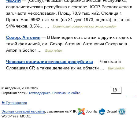
ЧЕХИЯ
— (Cechy), Чешская Социалистическая Республика,
социалистическая республика в составе ЧССР. Расположена в
зап. части Чехословакии. Площ. 78,9 тыс. км2. Столица г.
Прага. Нас. 9962 тыс. чел. (на 31 дек. 1973, оценка), в т. ч. ок.
94% чехов, 3,5%… …
Советская историческая энциклопедия
Сохор, Антонин
— В Википедии есть статьи о других людях с
такой фамилией, см. Сохор. Антонин Антонович Сохор чеш.
Antonín Sochor …
Википедия
Чешская социалистическая республика
— Чешская и
Словацкая СР, а также деление их на области …
Википедия
© Академик, 2000-2026
18+
Обратная связь:
Техподдержка
,
Реклама на сайте
👣 Путешествия
Экспорт словарей на сайты
, сделанные на PHP,
Joomla,
Drupal,
WordPress, MODx.