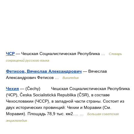
ЧСР
— Чешская Социалистическая Республика …
Словарь
сокращений русского языка
Фетисов, Вячеслав Александрович
— Вячеслав
Александрович Фетисов …
Википедия
Чехия
— (Čechy) Чешская Социалистическая Республика
(ЧСР), Česka Socialistická Republika (ČSR), в составе
Чехословакии (ЧССР), в западной части страны. Состоит из
двух исторических провинций: Чехии и Моравии (См.
Моравия). Площадь 78,9 тыс. км2.… …
Большая советская
энциклопедия