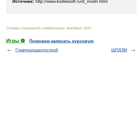
Источник:
http://www.kodeksoft.ru/d_modn.html
Словарь сокращений и аббревиатур
.
Академик
.
2015
.
Игры ⚽
Поможем написать курсовую
Главуралшахтострой
ШПДЗМ