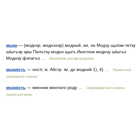
модн
— (моднэр, моднэхэр) модный, ая, ое Модэу щыIэм тетэу
шIыгъэр ары Палътэу моднэ щыгъ Икостюм моднэу шIыгъэ
Моднэу фэпагъэ …
Адыгабзэм изэхэф гущыIалъ
модність
— ності, ж. Абстр. ім. до модний 1), 4) …
Український
тлумачний словник
модність
— іменник жіночого роду …
Орфографічний словник
української мови