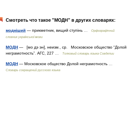
Смотреть что такое "МОДН" в других словарях:
модніший
— прикметник, вищий ступінь …
Орфографічний
словник української мови
МОДН
— [мо дэ эн], неизм., ср. Московское общество “Долой
неграмотность”. АГС, 227 …
Толковый словарь языка Совдепии
МОДН
— Московское общество Долой неграмотность …
Словарь сокращений русского языка