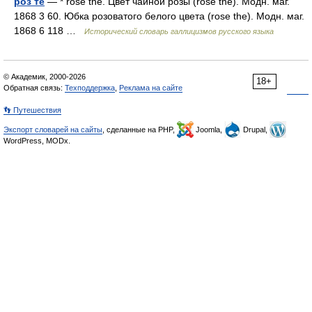
роз те
— * rose thé. Цвет чайной розы (rose the). Модн. маг.
1868 3 60. Юбка розоватого белого цвета (rose the). Модн. маг.
1868 6 118 …
Исторический словарь галлицизмов русского языка
© Академик, 2000-2026
18+
Обратная связь:
Техподдержка
,
Реклама на сайте
👣 Путешествия
Экспорт словарей на сайты
, сделанные на PHP,
Joomla,
Drupal,
WordPress, MODx.