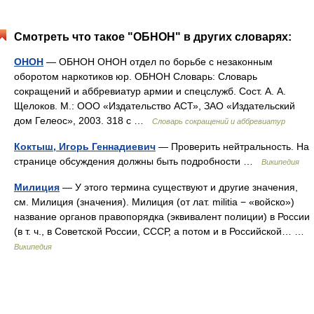
Смотреть что такое "ОБНОН" в других словарях:
ОНОН
— ОБНОН ОНОН отдел по борьбе с незаконным
оборотом наркотиков юр. ОБНОН Словарь: Словарь
сокращений и аббревиатур армии и спецслужб. Сост. А. А.
Щелоков. М.: ООО «Издательство АСТ», ЗАО «Издательский
дом Гелеос», 2003. 318 с …
Словарь сокращений и аббревиатур
Коктыш, Игорь Геннадиевич
— Проверить нейтральность. На
странице обсуждения должны быть подробности …
Википедия
Милиция
— У этого термина существуют и другие значения,
см. Милиция (значения). Милиция (от лат. militia − «войско»)
название органов правопорядка (эквивалент полиции) в России
(в т. ч., в Советской России, СССР, а потом и в Российской… …
Википедия