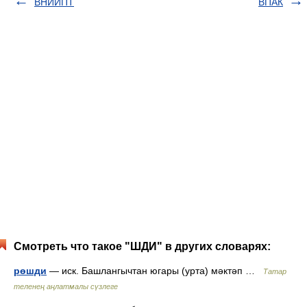
ВНИИПТ
ВПАК
Смотреть что такое "ШДИ" в других словарях:
рөшди
— иск. Башлангычтан югары (урта) мәктәп …
Татар
теленең аңлатмалы сүзлеге