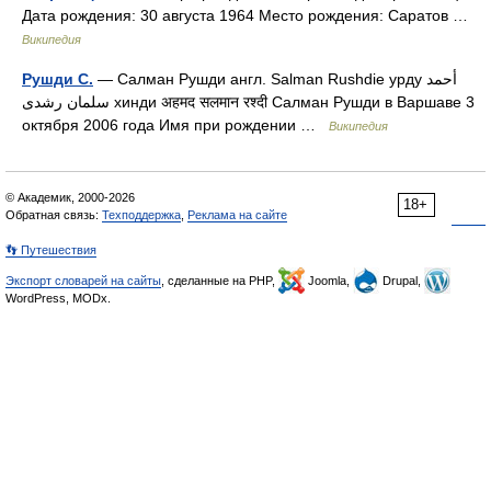
Дата рождения: 30 августа 1964 Место рождения: Саратов …
Википедия
Рушди С.
— Салман Рушди англ. Salman Rushdie урду أحمد
سلمان رشدی хинди अहमद सलमान रश्‍दी Салман Рушди в Варшаве 3
октября 2006 года Имя при рождении …
Википедия
© Академик, 2000-2026
18+
Обратная связь:
Техподдержка
,
Реклама на сайте
👣 Путешествия
Экспорт словарей на сайты
, сделанные на PHP,
Joomla,
Drupal,
WordPress, MODx.