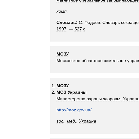
магнитное
оперативное
запоминающее
комп
.
Словарь:
С
.
Фадеев
.
Словарь
сокраще
1997
. —
527
с
.
МОЗУ
Московское
областное
земельное
упра
МОЗУ
МОЗ
Украины
Министерство
охраны
здоровья
Украин
http:
//
moz
.
gov
.
ua
/
гос
.,
мед
.,
Украина