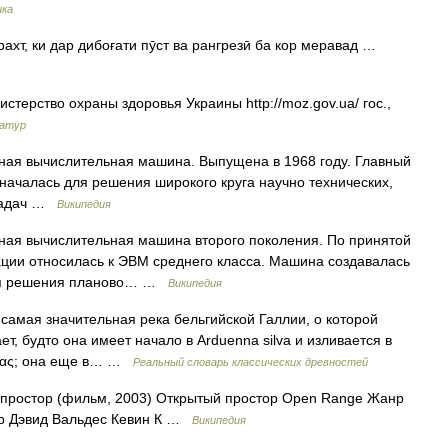
ыка
ри дарахт, ки дар дибоғати пӯст ва рангрезӣ ба кор меравад …
рство охраны здоровья Украины http://moz.gov.ua/​ гос.,
иатур
ная вычислительная машина. Выпущена в 1968 году. Главный
началась для решения широкого круга научно технических,
 задач …
Википедия
ная вычислительная машина второго поколения. По принятой
ции относилась к ЭВМ среднего класса. Машина создавалась
для решения планово… …
Википедия
ая значительная река бельгийской Галлии, о которой
ет, будто она имеет начало в Arduenna silva и изливается в
λλας; она еще в… …
Реальный словарь классических древностей
простор (фильм, 2003) Открытый простор Open Range Жанр
ер Дэвид Вальдес Кевин К …
Википедия