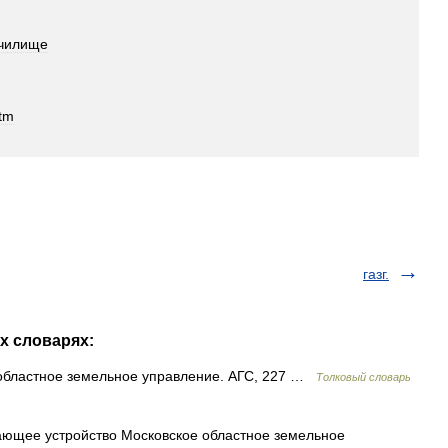
чилище
tm
газг.
х словарях:
 областное земельное управление. АГС, 227 …
Толковый словарь
ющее устройство Московское областное земельное