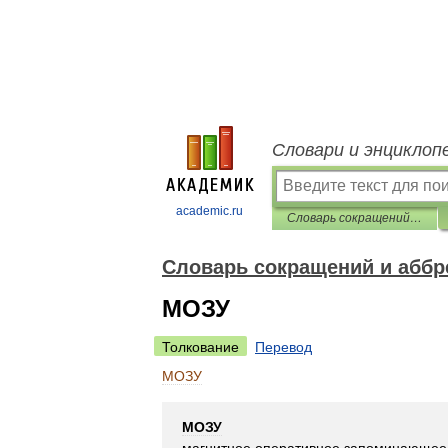
Словари и энциклоп
academic.ru
Словарь сокращений и аббревиатур
Словарь сокращений и аббр
МОЗУ
Толкование
Перевод
МОЗУ
МОЗУ