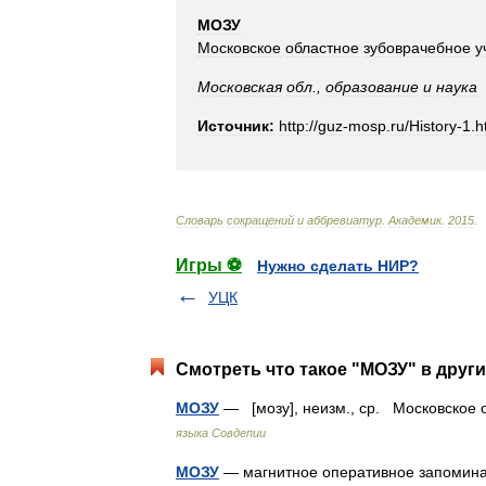
МОЗУ
Московское
областное
зубоврачебное
у
Московская
обл
.,
образование
и
наука
Источник:
http:
//
guz
-
mosp
.
ru
/
History
-
1
.
h
Словарь
сокращений
и
аббревиатур
.
Академик
.
2015
.
Игры ⚽
Нужно сделать НИР?
УЦК
Смотреть что такое "МОЗУ" в други
МОЗУ
— [мозу], неизм., ср. Московское
языка Совдепии
МОЗУ
— магнитное оперативное запомина