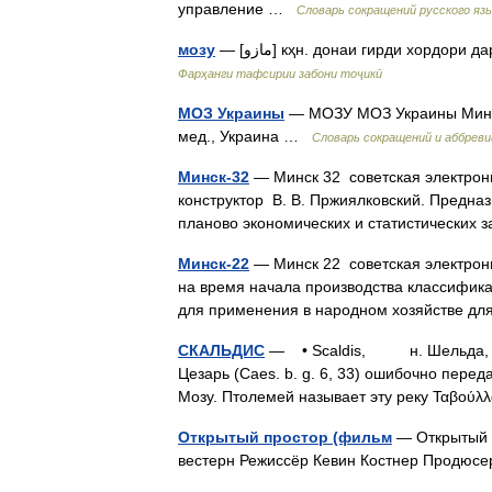
управление …
Словарь сокращений русского яз
мозу
— [مازو] кҳн. донаи гирди хордо
Фарҳанги тафсирии забони тоҷикӣ
МОЗ Украины
— МОЗУ МОЗ Украины Министе
мед., Украина …
Словарь сокращений и аббрев
Минск-32
— Минск 32 советская электрон
конструктор В. В. Пржиялковский. Предназ
планово экономических и статистических
Минск-22
— Минск 22 советская электрон
на время начала производства классифика
для применения в народном хозяйстве 
СКАЛЬДИС
— • Scaldis, н. Шельда, сам
Цезарь (Caes. b. g. 6, 33) ошибочно переда
Мозу. Птолемей называет эту реку Ταβού
Открытый простор (фильм
— Открытый 
вестерн Режиссёр Кевин Костнер Продюс