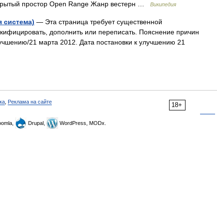
рытый простор Open Range Жанр вестерн …
Википедия
я система)
— Эта страница требует существенной
икифицировать, дополнить или переписать. Пояснение причин
учшению/21 марта 2012. Дата постановки к улучшению 21
ка
,
Реклама на сайте
18+
omla,
Drupal,
WordPress, MODx.