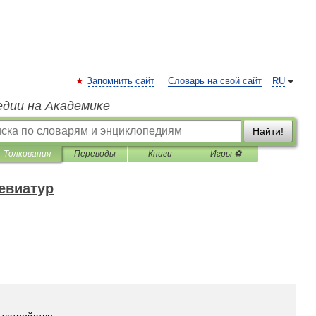
Запомнить сайт
Словарь на свой сайт
RU
едии на Академике
Найти!
Толкования
Переводы
Книги
Игры ⚽
евиатур