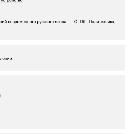
устройство
ний
современного
русского
языка
. —
С
.-
Пб
.
:
Политехника
,
вление
ы