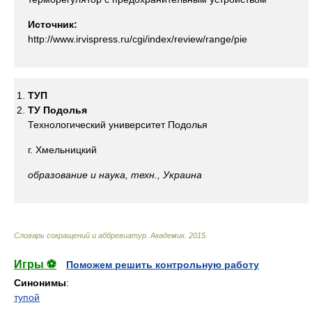
Источник:
http://www.irvispress.ru/cgi/index/review/range/pie
ТУП
ТУ Подолья
Технологический университет Подолья
г. Хмельницкий
образование и наука, техн., Украина
Словарь сокращений и аббревиатур
.
Академик
.
2015
.
Игры ⚽
Поможем решить контрольную работу
Синонимы
:
тупой