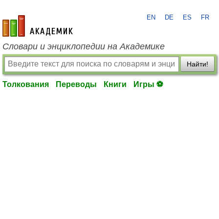
EN
DE
ES
FR
academic.ru
Словари и энциклопедии на Академике
Найти!
Толкования
Переводы
Книги
Игры ⚽