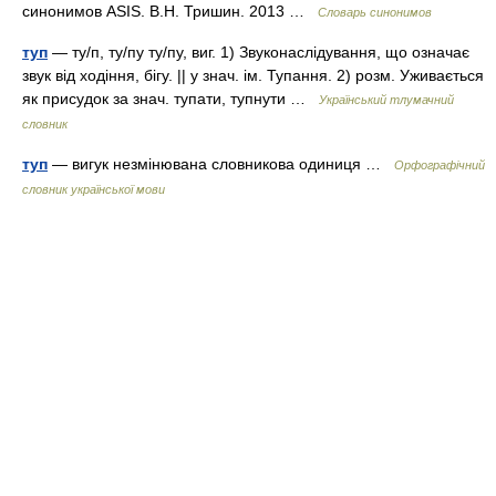
синонимов ASIS. В.Н. Тришин. 2013 …
Словарь синонимов
туп
— ту/п, ту/пу ту/пу, виг. 1) Звуконаслідування, що означає
звук від ходіння, бігу. || у знач. ім. Тупання. 2) розм. Уживається
як присудок за знач. тупати, тупнути …
Український тлумачний
словник
туп
— вигук незмінювана словникова одиниця …
Орфографічний
словник української мови