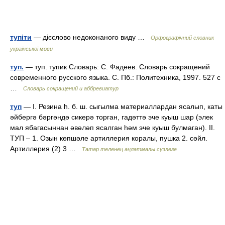
тупіти
— дієслово недоконаного виду …
Орфографічний словник
української мови
туп.
— туп. тупик Словарь: С. Фадеев. Словарь сокращений
современного русского языка. С. Пб.: Политехника, 1997. 527 с
…
Словарь сокращений и аббревиатур
туп
— I. Резина һ. б. ш. сыгылма материаллардан ясалып, каты
әйбергә бәргәндә сикерә торган, гадәттә эче куыш шар (элек
мал ябагасыннан әвәләп ясалган һәм эче куыш булмаган). II.
ТУП – 1. Озын көпшәле артиллерия коралы, пушка 2. сөйл.
Артиллерия (2) 3 …
Татар теленең аңлатмалы сүзлеге