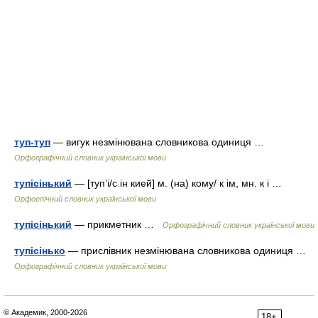
туп-туп
— вигук незмінювана словникова одиниця …
Орфографічний словник української мови
тупісінький
— [туп’і/с ін кией] м. (на) кому/ к ім, мн. к і …
Орфоепічний словник української мови
тупісінький
— прикметник …
Орфографічний словник української мови
тупісінько
— прислівник незмінювана словникова одиниця …
Орфографічний словник української мови
© Академик, 2000-2026
18+