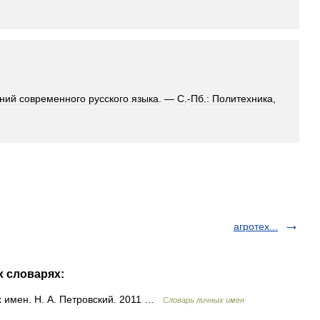
ний
современного
русского
языка
. —
С
.-
Пб
.
:
Политехника
,
агротех...
х словарях:
 имен. Н. А. Петровский. 2011 …
Словарь личных имен