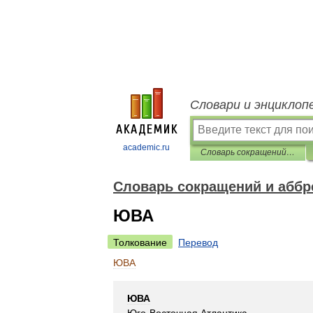
Словари и энциклоп
academic.ru
Словарь сокращений и аббревиатур
Словарь сокращений и аббр
ЮВА
Толкование
Перевод
ЮВА
ЮВА