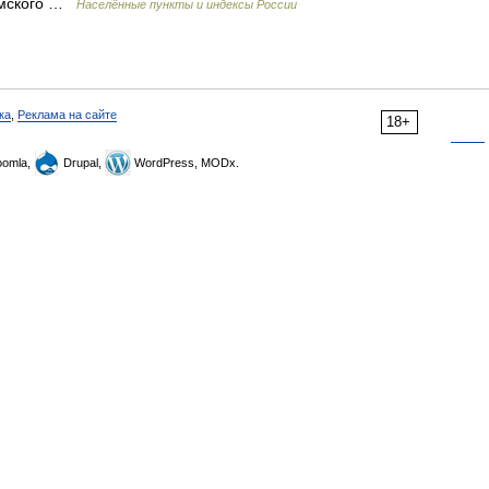
имского …
Населённые пункты и индексы России
ка
,
Реклама на сайте
18+
omla,
Drupal,
WordPress, MODx.