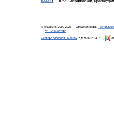
623321
— Юва, Свердловской, Красноуф
© Академик, 2000-2026
Обратная связь:
Техподдерж
👣 Путешествия
Экспорт словарей на сайты
, сделанные на PHP,
Jo