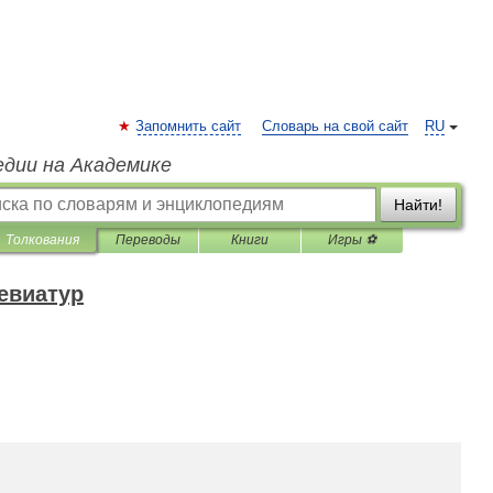
Запомнить сайт
Словарь на свой сайт
RU
едии на Академике
Найти!
Толкования
Переводы
Книги
Игры ⚽
евиатур