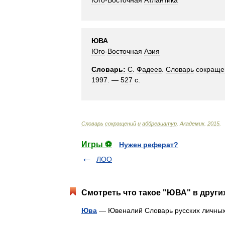
Юго
-
Восточная
Атлантика
ЮВА
Юго
-
Восточная
Азия
Словарь:
С
.
Фадеев
.
Словарь
сокраще
1997
. —
527
с
.
Словарь
сокращений
и
аббревиатур
.
Академик
.
2015
.
Игры ⚽
Нужен реферат?
ЛОО
Смотреть что такое "ЮВА" в други
Юва
— Ювеналий Словарь русских личных