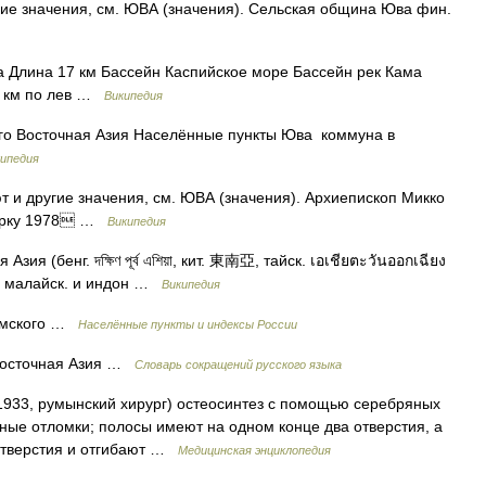
гие значения, см. ЮВА (значения). Сельская община Юва фин.
 Длина 17 км Бассейн Каспийское море Бассейн рек Кама
3 км по лев …
Википедия
о Восточная Азия Населённые пункты Юва коммуна в
ипедия
 и другие значения, см. ЮВА (значения). Архиепископ Микко
 Турку 1978 …
Википедия
 (бенг. দক্ষিণ পূর্ব এশিয়া, кит. 東南亞, тайск. เอเชียตะวันออกเฉียง
m Á, малайск. и индон …
Википедия
фимского …
Населённые пункты и индексы России
Восточная Азия …
Словарь сокращений русского языка
 1933, румынский хирург) остеосинтез с помощью серебряных
тные отломки; полосы имеют на одном конце два отверстия, а
 отверстия и отгибают …
Медицинская энциклопедия