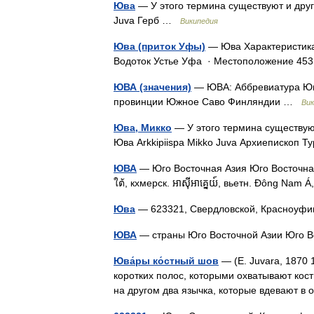
Юва
— У этого термина существуют и дру
Juva Герб …
Википедия
Юва (приток Уфы)
— Юва Характеристика
Водоток Устье Уфа · Местоположение 45
ЮВА (значения)
— ЮВА: Аббревиатура Юг
провинции Южное Саво Финляндии …
Вик
Юва, Микко
— У этого термина существуют
Юва Arkkipiispa Mikko Juva Архиепископ
ЮВА
— Юго Восточная Азия Юго Восточная Азия
ใต้, кхмерск. អាស៊ីអាគ្នេយ៍, вьетн. Đông Na
Юва
— 623321, Свердловской, Красноу
ЮВА
— страны Юго Восточной Азии Юго 
Юва́ры ко́стный шов
— (Е. Juvara, 1870
коротких полос, которыми охватывают кос
на другом два язычка, которые вдевают в