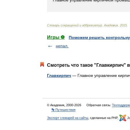
Главное
управление
кирпичной
промыш
Словарь
сокращений
и
аббревиатур
.
Академик
.
2015
.
Игры ⚽
Поможем решить контрольну
непал.
Смотреть что такое "Главкирпич" в
Главкирпич
— Главное управление кирп
© Академик, 2000-2026
Обратная связь:
Техподдерж
👣 Путешествия
Экспорт словарей на сайты
, сделанные на PHP,
Jo