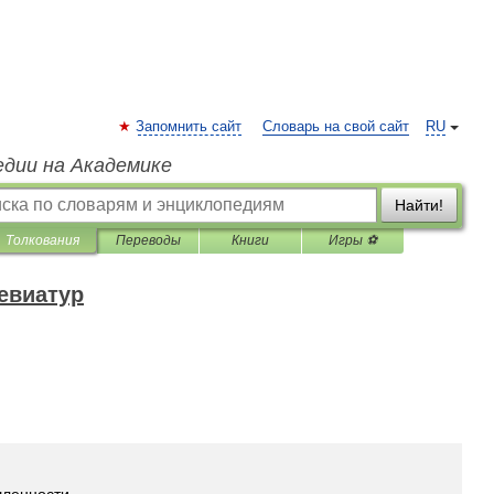
Запомнить сайт
Словарь на свой сайт
RU
едии на Академике
Найти!
Толкования
Переводы
Книги
Игры ⚽
евиатур