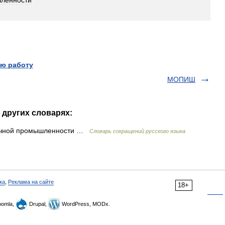
ленности
ю работу
МОПИШ
 других словарях:
ичной промышленности …
Словарь сокращений русского языка
ка
,
Реклама на сайте
18+
omla,
Drupal,
WordPress, MODx.