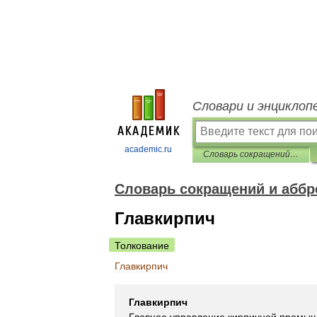
Словари и энциклоп
academic.ru
Словарь сокращений и аббревиатур
Словарь сокращений и аббр
Главкирпич
Толкование
Главкирпич
Главкирпич