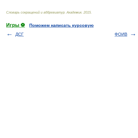
Словарь сокращений и аббревиатур
.
Академик
.
2015
.
Игры ⚽
Поможем написать курсовую
ДСГ
ФОИВ