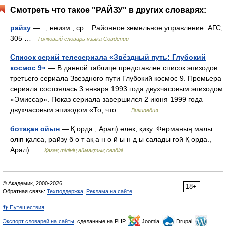
Смотреть что такое "РАЙЗУ" в других словарях:
райзу
— , неизм., ср. Районное земельное управление. АГС,
305 …
Толковый словарь языка Совдепии
Список серий телесериала «Звёздный путь: Глубокий
космос 9»
— В данной таблице представлен список эпизодов
третьего сериала Звездного пути Глубокий космос 9. Премьера
сериала состоялась 3 января 1993 года двухчасовым эпизодом
«Эмиссар». Показ сериала завершился 2 июня 1999 года
двухчасовым эпизодом «То, что …
Википедия
ботақан ойын
— Қ орда., Арал) әлек, қиқу. Ферманың малы
өліп қалса, райзу б о т ақ а н о й ы н д ы салады ғой Қ орда.,
Арал) …
Қазақ тілінің аймақтық сөздігі
© Академик, 2000-2026
18+
Обратная связь:
Техподдержка
,
Реклама на сайте
👣 Путешествия
Экспорт словарей на сайты
, сделанные на PHP,
Joomla,
Drupal,